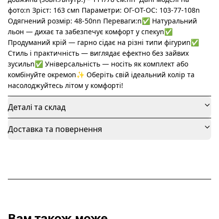
фото:n Зріст: 163 смn Параметри: ОГ-ОТ-ОС: 103-77-108n
Одягнений розмір: 48-50nn Переваги:n✅ Натуральний
льон — дихає та забезпечує комфорт у спекуn✅
Продуманий крій — гарно сідає на різні типи фігуриn✅
Стиль і практичність — виглядає ефектно без зайвих
зусильn✅ Універсальність — носіть як комплект або
комбінуйте окремоn✨ Оберіть свій ідеальний колір та
насолоджуйтесь літом у комфорті!
Деталі та склад
Доставка та повернення
Вам також може