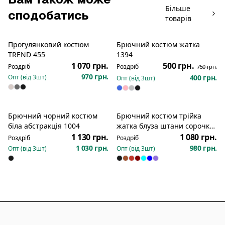
Більше
сподобатись
товарів
Прогулянковий костюм
Брючний костюм жатка
Розпродаж
TREND 455
1394
1 070 грн.
500 грн.
Роздріб
Роздріб
750 грн.
970 грн.
Опт (від
3
шт)
400 грн.
Опт (від
3
шт)
Брючний чорний костюм
Брючний костюм трійка
біла абстракція 1004
жатка блуза штани сорочка
дівчина 765
1 130 грн.
1 080 грн.
Роздріб
Роздріб
1 030 грн.
980 грн.
Опт (від
3
шт)
Опт (від
3
шт)