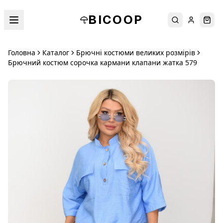
BICOOP
Пошук
Увійти
Кош
Головна
Каталог
Брючні костюми великих розмірів
Брючний костюм сорочка кармани клапани жатка 579