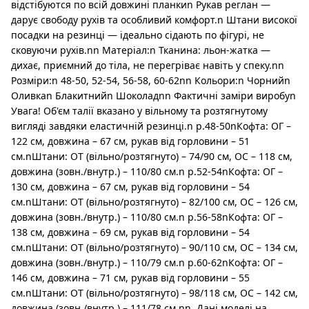
відстібуются по всій довжині планкиn Рукав реглан —
дарує свободу рухів та особливий комфорт.n Штани високої
посадки на резинці — ідеально сідають по фігурі, не
сковуючи рухів.nn Матеріал:n Тканина: льон-жатка —
дихає, приємний до тіла, не перегріває навіть у спеку.nn
Розміри:n 48-50, 52-54, 56-58, 60-62nn Кольори:n Чорнийn
Оливкаn Блакитнийn Шоколадnn Фактичні заміри виробуn
Увага! Об'єм талії вказано у вільному та розтягнутому
вигляді завдяки еластичній резинці.n р.48-50nКофта: ОГ –
122 см, довжина – 67 см, рукав від горловини – 51
см.nШтани: ОТ (вільно/розтягнуто) – 74/90 см, ОС – 118 см,
довжина (зовн./внутр.) – 110/80 см.n р.52-54nКофта: ОГ –
130 см, довжина – 67 см, рукав від горловини – 54
см.nШтани: ОТ (вільно/розтягнуто) – 82/100 см, ОС – 126 см,
довжина (зовн./внутр.) – 110/80 см.n р.56-58nКофта: ОГ –
138 см, довжина – 69 см, рукав від горловини – 54
см.nШтани: ОТ (вільно/розтягнуто) – 90/110 см, ОС – 134 см,
довжина (зовн./внутр.) – 110/79 см.n р.60-62nКофта: ОГ –
146 см, довжина – 71 см, рукав від горловини – 55
см.nШтани: ОТ (вільно/розтягнуто) – 98/118 см, ОС – 142 см,
довжина (зовн./внутр.) – 111/78 см.nn ‍ Дані моделі на