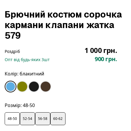
Брючний костюм сорочка
кармани клапани жатка
579
1 000 грн.
Роздріб
900 грн.
Опт
від будь-яких
3
шт
Колір:
блакитний
Розмір:
48-50
48-50
52-54
56-58
60-62