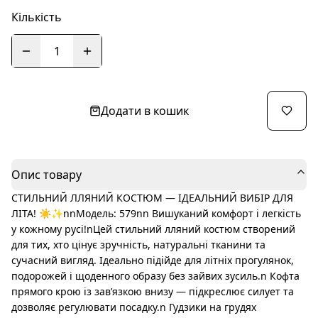
Кількість
1
Додати в кошик
Опис товару
СТИЛЬНИЙ ЛЛЯНИЙ КОСТЮМ — ІДЕАЛЬНИЙ ВИБІР ДЛЯ
ЛІТА! ☀️✨nnМодель: 579nn Вишуканий комфорт і легкість
у кожному русі!nЦей стильний лляний костюм створений
для тих, хто цінує зручність, натуральні тканини та
сучасний вигляд. Ідеально підійде для літніх прогулянок,
подорожей і щоденного образу без зайвих зусиль.n Кофта
прямого крою із зав’язкою внизу — підкреслює силует та
дозволяє регулювати посадку.n Гудзики на грудях