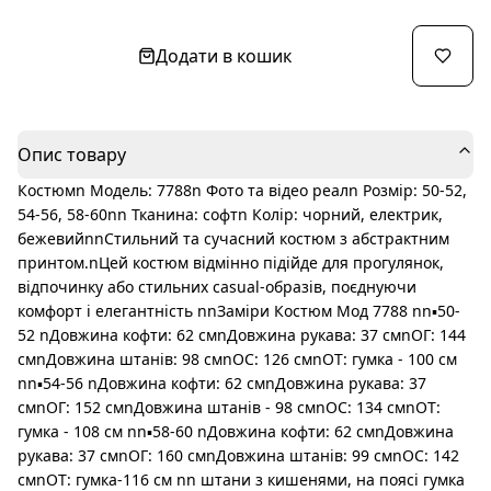
Додати в кошик
Опис товару
Костюмn Модель: 7788n Фото та відео реалn Розмір: 50-52,
54-56, 58-60nn Тканина: софтn Колір: чорний, електрик,
бежевийnnСтильний та сучасний костюм з абстрактним
принтом.nЦей костюм відмінно підійде для прогулянок,
відпочинку або стильних casual-образів, поєднуючи
комфорт і елегантність nnЗаміри Костюм Мод 7788 nn▪️50-
52 nДовжина кофти: 62 смnДовжина рукава: 37 смnОГ: 144
смnДовжина штанів: 98 смnОС: 126 смnОТ: гумка - 100 см
nn▪️54-56 nДовжина кофти: 62 смnДовжина рукава: 37
смnОГ: 152 смnДовжина штанів - 98 смnОС: 134 смnОТ:
гумка - 108 см nn▪️58-60 nДовжина кофти: 62 смnДовжина
рукава: 37 смnОГ: 160 смnДовжина штанів: 99 смnОС: 142
смnОТ: гумка-116 см nn штани з кишенями, на поясі гумка