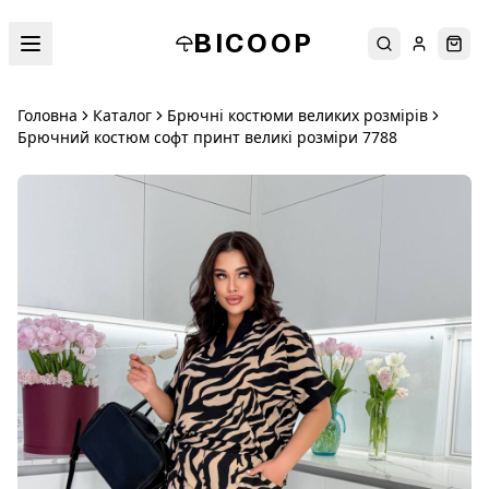
BICOOP
Пошук
Увійти
Кош
Головна
Каталог
Брючні костюми великих розмірів
Брючний костюм софт принт великі розміри 7788