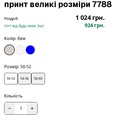
принт великі розміри 7788
1 024 грн.
Роздріб
924 грн.
Опт
від будь-яких
3
шт
Колір:
беж
Розмір:
50-52
50-52
54-56
58-60
Кількість
1