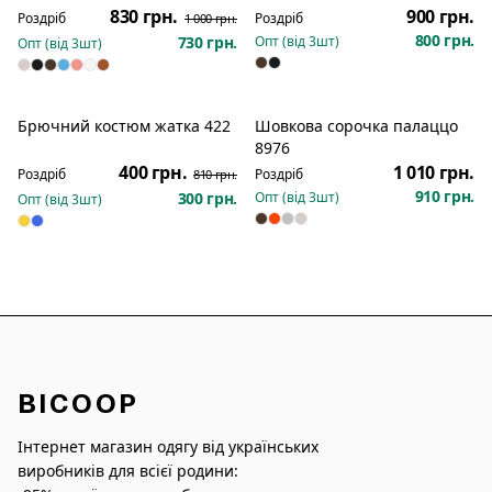
830 грн.
900 грн.
Роздріб
Роздріб
1 000 грн.
800 грн.
730 грн.
Опт (від
3
шт)
Опт (від
3
шт)
Брючний костюм жатка 422
Шовкова сорочка палаццо
Новинка
Розпродаж
Новинка
8976
400 грн.
1 010 грн.
Роздріб
Роздріб
810 грн.
910 грн.
300 грн.
Опт (від
3
шт)
Опт (від
3
шт)
BICOOP
Інтернет магазин одягу від українських
виробників для всієї родини: