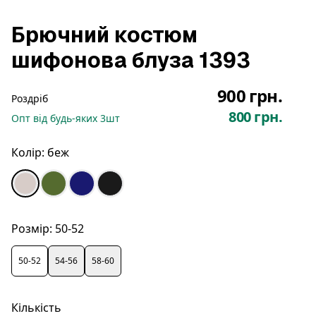
Брючний костюм
шифонова блуза 1393
900 грн.
Роздріб
800 грн.
Опт
від будь-яких
3
шт
Колір:
беж
Розмір:
50-52
50-52
54-56
58-60
Кількість