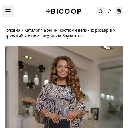
BICOOP
Пошук
Увійти
Кош
Головна
Каталог
Брючні костюми великих розмірів
Брючний костюм шифонова блуза 1393