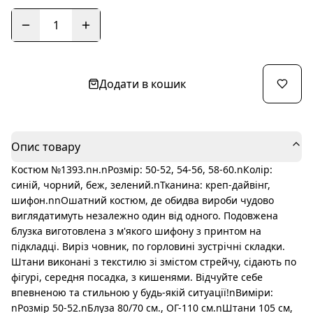
1
Додати в кошик
Опис товару
Костюм №1393.nн.nРозмір: 50-52, 54-56, 58-60.nКолір:
синій, чорний, беж, зелений.nТканина: креп-дайвінг,
шифон.nnОшатний костюм, де обидва вироби чудово
виглядатимуть незалежно один від одного. Подовжена
блузка виготовлена ​​з м'якого шифону з принтом на
підкладці. Виріз човник, по горловині зустрічні складки.
Штани виконані з текстилю зі змістом стрейчу, сідають по
фігурі, середня посадка, з кишенями. Відчуйте себе
впевненою та стильною у будь-якій ситуації!nВиміри:
nРозмір 50-52.nБлуза 80/70 см., ОГ-110 см.nШтани 105 см,