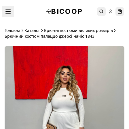
BICOOP
Пошук
Увійти
Кош
Головна
Каталог
Брючні костюми великих розмірів
Брючний костюм палаццо джерсі начіс 1843