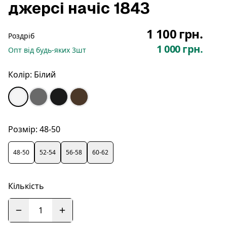
джерсі начіс 1843
1 100 грн.
Роздріб
1 000 грн.
Опт
від будь-яких
3
шт
Колір:
Білий
Розмір:
48-50
48-50
52-54
56-58
60-62
Кількість
1