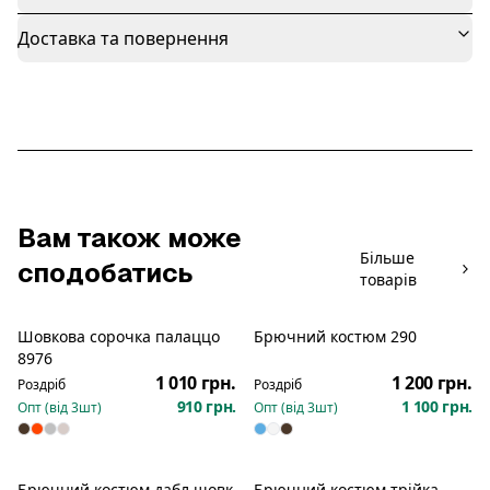
Доставка та повернення
Вам також може
Більше
сподобатись
товарів
Шовкова сорочка палаццо
Брючний костюм 290
Новинка
Новинка
8976
1 010 грн.
1 200 грн.
Роздріб
Роздріб
910 грн.
1 100 грн.
Опт (від
3
шт)
Опт (від
3
шт)
Брючний костюм дабл шовк
Брючний костюм трійка