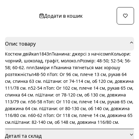
Додати в кошик
Опис товару
Костюм двійкаn1843nТканина: джерсі з начісомnКольори:
чорний, шоколад, графіт, молоко.nРозмір: 48-50; 52-54; 56-
58; 60-62. nnnЗаміри nТканина тягнеться має хорошу
розтяжністьn48-50 nТоп: Ог 96 см, плече 13 см, рукав 64
см, спинка 63 см. nШтани: от 74-114 см, об 120 см, довжина
111/78 см. n52-54 nТоп: Ог 102 см, плече 14 см, рукав 65 см,
спинка 64 см. nШтани: от 78-120 см, об 130 см, довжина
113/79 см. n56-58 nТоп: Ог 110 см, плече 14 см, рукав 65 см,
довжина 64 см. nШтани: от 80-130 см, об 140 см, довжина
116/80 см. n60-62 nТоп: Ог 118 см, плече 14 см, довжина 65
см.nШтани: 82-140 см, об 148 см, довжина 116/80 см.
Деталі та склад