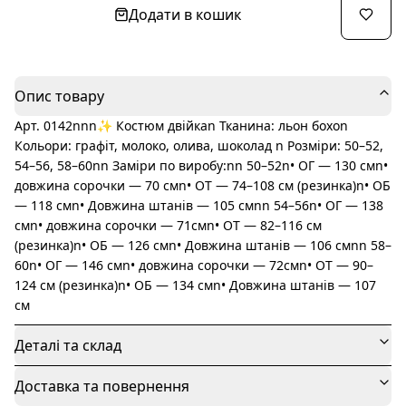
Додати в кошик
Опис товару
Арт. 0142nnn✨ Костюм двійкаn Тканина: льон бохоn
Кольори: графіт, молоко, олива, шоколад n Розміри: 50–52,
54–56, 58–60nn Заміри по виробу:nn 50–52n• ОГ — 130 смn•
довжина сорочки — 70 смn• ОТ — 74–108 см (резинка)n• ОБ
— 118 смn• Довжина штанів — 105 смnn 54–56n• ОГ — 138
смn• довжина сорочки — 71смn• ОТ — 82–116 см
(резинка)n• ОБ — 126 смn• Довжина штанів — 106 смnn 58–
60n• ОГ — 146 смn• довжина сорочки — 72смn• ОТ — 90–
124 см (резинка)n• ОБ — 134 смn• Довжина штанів — 107
см
Деталі та склад
Доставка та повернення