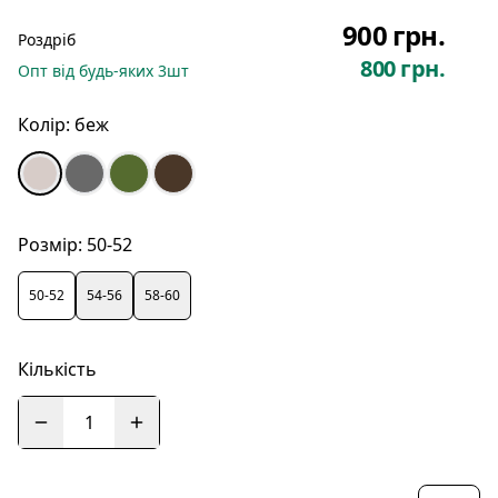
900 грн.
Роздріб
800 грн.
Опт
від будь-яких
3
шт
Колір:
беж
Розмір:
50-52
50-52
54-56
58-60
Кількість
1