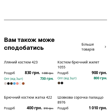
Вам також може
Більше
сподобатись
товарів
Лляний костюм 423
Костюм брючний жилет
Розпродаж
Новинка
1055
830 грн.
900 грн.
Роздріб
Роздріб
1 000 грн.
800 грн.
730 грн.
Опт (від
3
шт)
Опт (від
3
шт)
Брючний костюм жатка 422
Шовкова сорочка палаццо
Новинка
Розпродаж
Новинка
8976
400 грн.
1 010 грн.
Роздріб
Роздріб
810 грн.