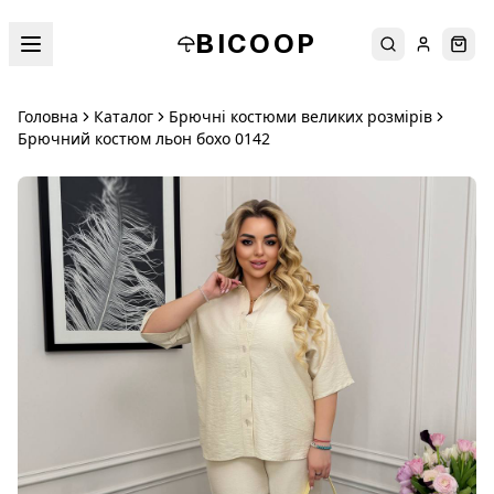
BICOOP
Пошук
Увійти
Кош
Головна
Каталог
Брючні костюми великих розмірів
Брючний костюм льон бохо 0142