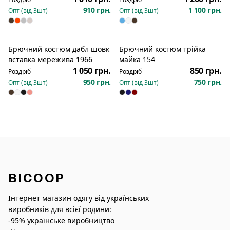
910 грн.
1 100 грн.
Опт (від
3
шт)
Опт (від
3
шт)
Брючний костюм дабл шовк
Брючний костюм трійка
Новинка
Новинка
вставка мережива 1966
майка 154
1 050 грн.
850 грн.
Роздріб
Роздріб
950 грн.
750 грн.
Опт (від
3
шт)
Опт (від
3
шт)
BICOOP
Інтернет магазин одягу від українських
виробників для всієї родини:
-95% українське виробництво