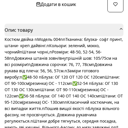
Додати в кошик
Опис товару
Костюм двійка nМодель 004nnТканина: блузка- софт принт,
штани- креп дайвінг.nКольори: зелений, мокко,
чорнийnШтани чорні,nРозміри: 48-50, 52-54, 56-
58nnДовжина штанів зовн/внутрішній шов: 105/75см на
всі розміри!nДовжина сорочки: 76, 77, 78смnДовжина
рукава від плеча: 56, 56, 57см.nЗаміри готового
виробу:n✅48-50 nБлуза: ОГ 120 ОТ 120 ОС 120смnШтани:
ОТ 90-100см(резинка) ОС - 112смn✅52-54 nБлуза: ОГ 130
ОТ 130 ОС 130смnШтани: ОТ 90-110см(резинка) ОС -
122смn✅56-58 nБлуза: ОГ 140 ОТ 140 ОС 140смnШтани: ОТ
95-120см(резинка) ОС- 130смnnКласичний костюмчик, на
всі випадки життя.nПошив вищої якості nБлузка вільного
фасону, не просвічується. Довжина рукавчика
регулюється.nШтани добре тягнуться, середня посадка,
мають дві кишені. Вільного фасону, до низу завужені.nn‼️