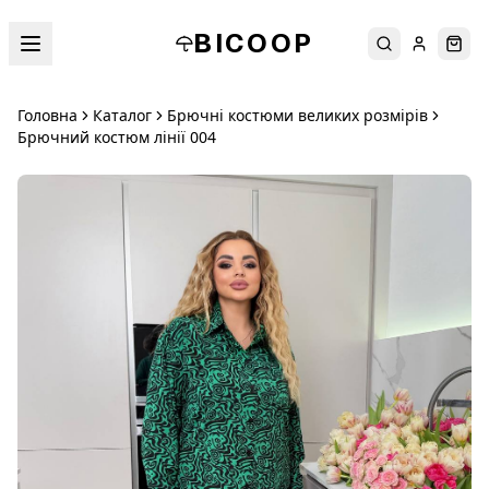
BICOOP
Пошук
Увійти
Кош
Головна
Каталог
Брючні костюми великих розмірів
Брючний костюм лінії 004