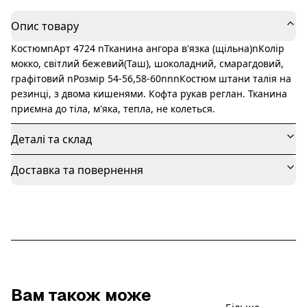
Опис товару
КостюмnАрт 4724 nТканина ангора в'язка (щільна)nКолір
мокко, світлий бежевий(Таш), шоколадний, смарагдовий,
графітовий nРозмір 54-56,58-60nnnКостюм штани талія на
резинці, з двома кишенями. Кофта рукав реглан. Тканина
приємна до тіла, м'яка, тепла, не колеться.
Деталі та склад
Доставка та повернення
Вам також може