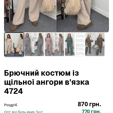
Брючний костюм із
щільної ангори в'язка
4724
870 грн.
Роздріб
770 грн.
Опт
від будь-яких
3
шт