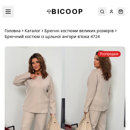
BICOOP
Пошук
Увійти
Кош
Головна
Каталог
Брючні костюми великих розмірів
Брючний костюм із щільної ангори в'язка 4724
Розпродаж