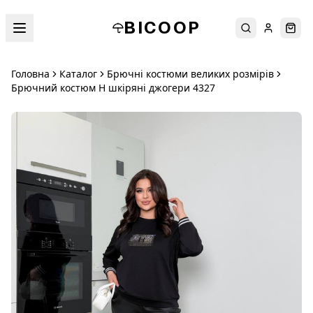
BICOOP
Пошук
Увійти
Кош
Головна
Каталог
Брючні костюми великих розмірів
Брючний костюм H шкіряні джогери 4327