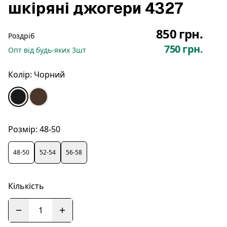
шкіряні джогери 4327
850 грн.
Роздріб
750 грн.
Опт
від будь-яких
3
шт
Колір:
Чорний
Розмір:
48-50
48-50
52-54
56-58
Кількість
1