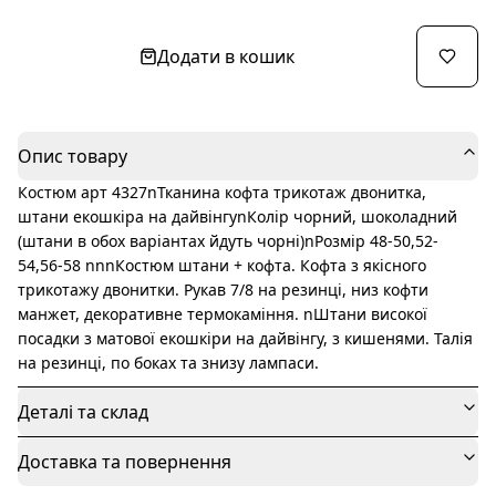
Додати в кошик
Опис товару
Костюм арт 4327nТканина кофта трикотаж двонитка,
штани екошкіра на дайвінгуnКолір чорний, шоколадний
(штани в обох варіантах йдуть чорні)nРозмір 48-50,52-
54,56-58 nnnКостюм штани + кофта. Кофта з якісного
трикотажу двонитки. Рукав 7/8 на резинці, низ кофти
манжет, декоративне термокаміння. nШтани високої
посадки з матової екошкіри на дайвінгу, з кишенями. Талія
на резинці, по боках та знизу лампаси.
Деталі та склад
Доставка та повернення