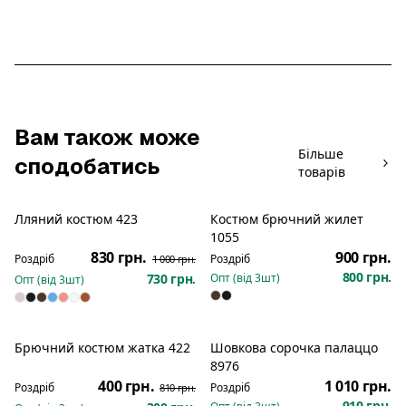
Вам також може
Більше
сподобатись
товарів
Лляний костюм 423
Костюм брючний жилет
Розпродаж
Новинка
1055
830 грн.
900 грн.
Роздріб
Роздріб
1 000 грн.
800 грн.
730 грн.
Опт (від
3
шт)
Опт (від
3
шт)
Брючний костюм жатка 422
Шовкова сорочка палаццо
Новинка
Розпродаж
Новинка
8976
400 грн.
1 010 грн.
Роздріб
Роздріб
810 грн.
910 грн.