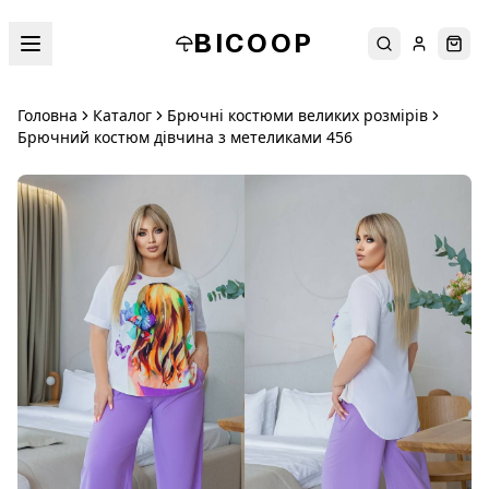
BICOOP
Пошук
Увійти
Кош
Головна
Каталог
Брючні костюми великих розмірів
Брючний костюм дівчина з метеликами 456