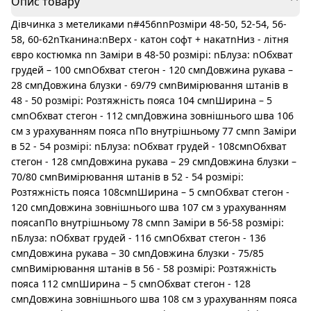
Опис товару
Дівчинка з метеликами n#456nnРозміри 48-50, 52-54, 56-
58, 60-62nТканина:nВерх - катон софт + накатnНиз - літня
євро костюмка nn Заміри в 48-50 розмірі: nБлуза: nОбхват
грудей – 100 смnОбхват стегон - 120 смnДовжина рукава –
28 смnДовжина блузки - 69/79 смnВимірювання штанів в
48 - 50 розмірі: Розтяжність пояса 104 смnШирина – 5
смnОбхват стегон - 112 смnДовжина зовнішнього шва 106
см з урахуванням пояса nПо внутрішньому 77 смnn Заміри
в 52 - 54 розмірі: nБлуза: nОбхват грудей - 108смnОбхват
стегон - 128 смnДовжина рукава – 29 смnДовжина блузки –
70/80 смnВимірювання штанів в 52 - 54 розмірі:
Розтяжність пояса 108смnШирина – 5 смnОбхват стегон -
120 смnДовжина зовнішнього шва 107 см з урахуванням
поясаnПо внутрішньому 78 смnn Заміри в 56-58 розмірі:
nБлуза: nОбхват грудей - 116 смnОбхват стегон - 136
смnДовжина рукава – 30 смnДовжина блузки - 75/85
смnВимірювання штанів в 56 - 58 розмірі: Розтяжність
пояса 112 смnШирина – 5 смnОбхват стегон - 128
смnДовжина зовнішнього шва 108 см з урахуванням пояса