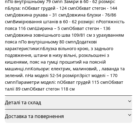
nПо внутрішньому 79 смnn Заміри в 60 - 62 розмірі:
nБлуза: nОбхват грудей - 124 смnОбхват стегон - 144
смnДовжина рукава – 31 смnДовжина блузки - 76/86
смnВимірювання штанів в 60 - 62 розмірі: nРозтяжність
пояса 116 смnШирина – 5 смnОбхват стегон - 136
смnДовжина зовнішнього шва 109/81 см з урахуванням
пояса nПо внутрішньому 80 смnnДодаткові
характеристики:nБлузка вільного крою, з заднього
подовження, штани в низу вільні, розкльошені з
кишенями, пояс на гумці прошитий на поясній
машинці.nnКольори: електрик, малиновий, , лаванда та
зелений. nНа моделі 52-54 розмірnЗріст моделі – 170
смnnПараметри моделі: nОбхват грудей 115 смnОбхват
талії 89 смnОбхват стегон 118 см
Деталі та склад
Доставка та повернення