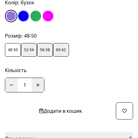
Колір:
бузок
Розмір:
48-50
48-50
52-54
56-58
60-62
Кількість
1
Додати в кошик