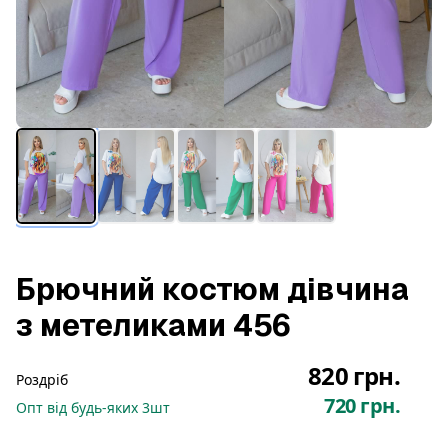
Брючний костюм дівчина
з метеликами 456
820 грн.
Роздріб
720 грн.
Опт
від будь-яких
3
шт