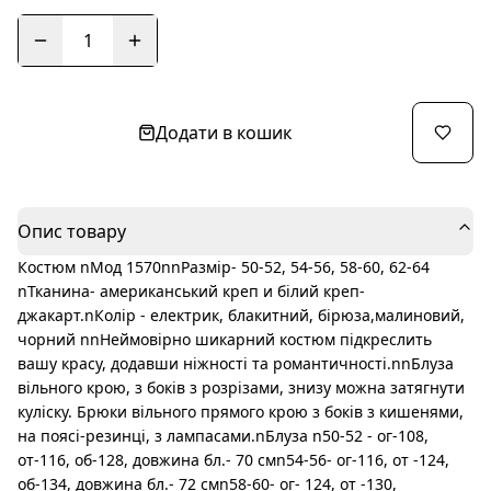
1
Додати в кошик
Опис товару
Костюм nМод 1570nnРазмір- 50-52, 54-56, 58-60, 62-64
nТканина- американський креп и білий креп-
джакарт.nКолір - електрик, блакитний, бірюза,малиновий,
чорний nnНеймовірно шикарний костюм підкреслить
вашу красу, додавши ніжності та романтичності.nnБлуза
вільного крою, з боків з розрізами, знизу можна затягнути
куліску. Брюки вільного прямого крою з боків з кишенями,
на поясі-резинці, з лампасами.nБлуза n50-52 - ог-108,
от-116, об-128, довжина бл.- 70 смn54-56- ог-116, от -124,
об-134, довжина бл.- 72 смn58-60- ог- 124, от -130,