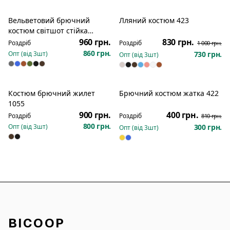
Вельветовий брючний
Лляний костюм 423
Розпродаж
костюм світшот стійка
змійка джогери 1080
960 грн.
830 грн.
Роздріб
Роздріб
1 000 грн.
860 грн.
Опт (від
3
шт)
730 грн.
Опт (від
3
шт)
Костюм брючний жилет
Брючний костюм жатка 422
Новинка
Новинка
Розпродаж
1055
900 грн.
400 грн.
Роздріб
Роздріб
810 грн.
800 грн.
Опт (від
3
шт)
300 грн.
Опт (від
3
шт)
BICOOP