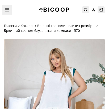
BICOOP
Пошук
Увійти
Кош
Головна
Каталог
Брючні костюми великих розмірів
Брючний костюм блуза штани лампаси 1570