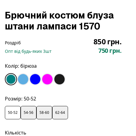
Брючний костюм блуза
штани лампаси 1570
850 грн.
Роздріб
750 грн.
Опт
від будь-яких
3
шт
Колір:
бірюза
Розмір:
50-52
50-52
54-56
58-60
62-64
Кількість