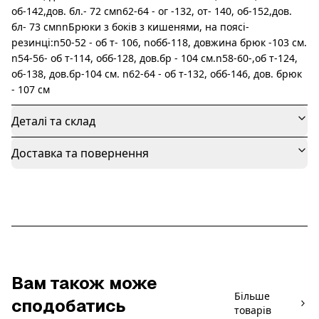
об-142,дов. бл.- 72 смn62-64 - ог -132, от- 140, об-152,дов.
бл- 73 смnnБрюки з боків з кишенями, на поясі-
резинці:n50-52 - об т- 106, nобб-118, довжина брюк -103 см.
n54-56- об т-114, обб-128, дов.бр - 104 см.n58-60-,об т-124,
об-138, дов.бр-104 см. n62-64 - об т-132, обб-146, дов. брюк
- 107 см
Деталі та склад
Доставка та повернення
Вам також може
Більше
сподобатись
товарів