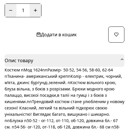
1
Додати в кошик
Опис товару
Костюм nМод 1624nnРазмір- 50-52, 54-56, 58-60, 62-64
nТканина- американський крепnКолір - електрик, чорний,
мʼята, джинс бургунді,зелений. nКостюм вільного крою,
блуза вільна, з боків з розрізами. Брюки модного крою
палаццо, високої посадки,в талії на гумці і з боків з
кишенями.nnТрендовий костюм стане улюбленим у новому
сезоні! Класний, легкий та вільний підкорює своєю
унікальністю! Виглядає багато, вишукано і шикарно.
nnБлузка n50-52 - ог-112, от-110, об-120, довжина бл.- 67
см. n54-56- ог-120, от-118, об-128, довжина бл.- 68 см n58-