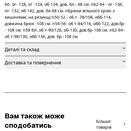
60- ог- 128, от -124, об-134, дов. бл.- 68 см. n62-64 - ог -136,
от- 132, об-142, дов. бл-68 см. nБрюки вільного крою з
кишенями, на резинці:n50-52 - об т- 78/108, обб-114,
довжина брюк -108 см. n54-56- об т-84/116, обб-122, дов.бр
- 108 см. n58-60-,об т-90/126, об-130, дов.бр-108 см. n62-64 -
об т-98/130, обб-136, дов. бр.-108 см
Деталі та склад
Доставка та повернення
Вам також може
Більше
сподобатись
товарів