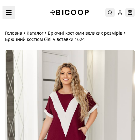
BICOOP
Пошук
Увійти
Кош
Головна
Каталог
Брючні костюми великих розмірів
Брючний костюм білі V вставки 1624