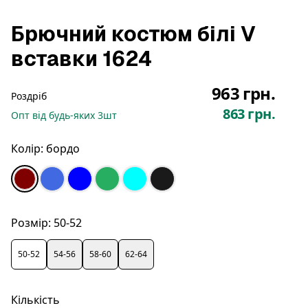
Брючний костюм білі V
вставки 1624
963 грн.
Роздріб
863 грн.
Опт
від будь-яких
3
шт
Колір:
бордо
Розмір:
50-52
50-52
54-56
58-60
62-64
Кількість