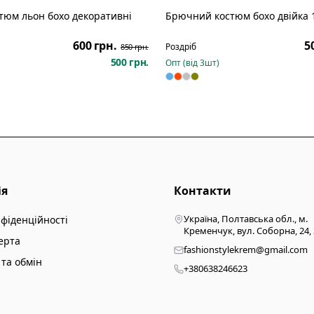
юм льон бохо декоративні
Брючний костюм бохо двійка 
Розпродаж
600 грн.
5
Роздріб
850 грн.
500 грн.
Опт (від
3
шт)
ія
Контакти
Україна, Полтавська обл., м.
нфіденційності
Кременчук, вул. Соборна, 24,
ерта
fashionstylekrem@gmail.com
та обмін
+380638246623