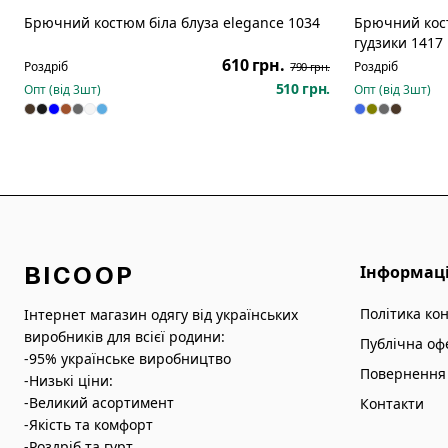
Брючний костюм біла блуза elegance 1034
Брючний кост
Розпродаж
гудзики 1417
610 грн.
Роздріб
Роздріб
790 грн.
510 грн.
Опт (від
3
шт)
Опт (від
3
шт)
BICOOP
Інформац
Політика ко
Інтернет магазин одягу від українських
виробників для всієї родини:
Публічна оф
-95% українське виробництво
Повернення 
-Низькі ціни:
-Великий асортимент
Контакти
-Якість та комфорт
-Роздріб та гурт