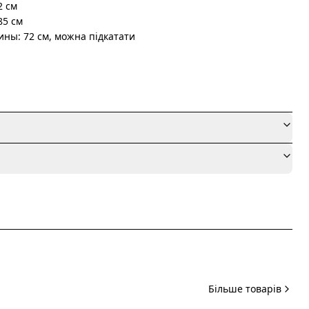
2 см
85 см
ины: 72 см, можна підкатати
я
Більше товарів