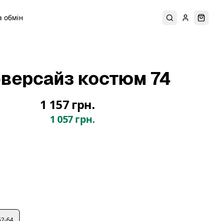
 обмін
Пошук
Увійти
Коши
версайз костюм 74
1 157 грн.
1 057 грн.
62-64