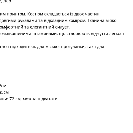
к, Лео
им принтом. Костюм складається із двох частин:
 довгими рукавами та відкладним коміром. Тканина м'яко
омфортний та елегантний силует.
 розкльошеними штанинами, що створюють відчуття легкості
но і підходить як для міської прогулянки, так і для
2см
85см
ини: 72 см, можна підкатати