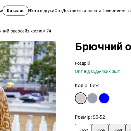
на
Каталог
Фото відгуки
Опт
Доставка та оплата
Повернення та
ний оверсайз костюм 74
Брючний о
Роздріб
Опт
від будь-яких
3
шт
Колір:
беж
Розмір:
50-52
50-52
54-56
58-60