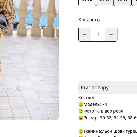
Кількість
1
Опис товару
Костюм
🤑Модель: 74
🤑Фото та відео реал
🤑Розмір: 50-52, 54-56, 58-6
🤑Тканина:льон шовк туре