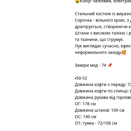
🤑Колір: бежевий, електри
Стильний костюм із виразн
Сорочка - вільного крою, з
драпірується, створюючи к
Штани з високою талією і
та тканини, що струмує.
Лук виглядає сучасно, ефект
неформального заходу🥰
Заміри мод - 74 📌
▪️50-52
Довжина кофти з переду: 7
Довжина кофти по спинці: 
Довжина рукава від горлов
ОГ: 178 см
Довжина штанів: 109 см
ОС: 140 см
ОТ: гумка - 72/108 см