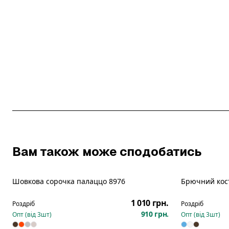
Вам також може сподобатись
Шовкова сорочка палаццо 8976
Брючний кос
Новинка
Новинка
1 010 грн.
Роздріб
Роздріб
910 грн.
Опт (від
3
шт)
Опт (від
3
шт)