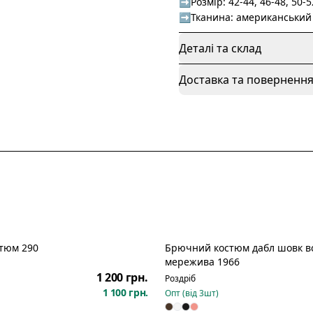
➡️Розмір: 42-44, 46-48, 50-5
➡️Тканина: американський 
Деталі та склад
Доставка та поверненн
тюм 290
Брючний костюм дабл шовк в
Новинка
мережива 1966
1 200 грн.
Роздріб
1 100 грн.
Опт (від
3
шт)