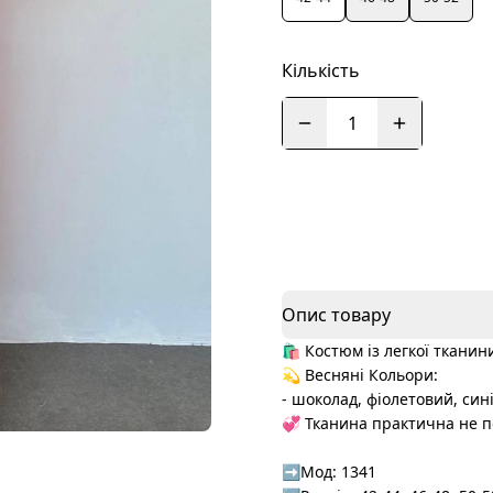
Кількість
1
Опис товару
🛍️ Костюм із легкої тканин
💫 Весняні Кольори:
- шоколад, фіолетовий, син
💞 Тканина практична не п
➡️Мод: 1341