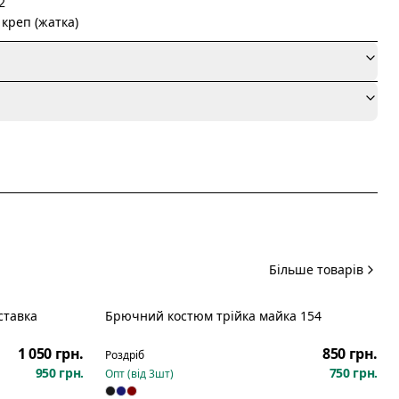
2
креп (жатка)
я
Більше товарів
ставка
Брючний костюм трійка майка 154
Новинка
1 050 грн.
850 грн.
Роздріб
950 грн.
750 грн.
Опт (від
3
шт)