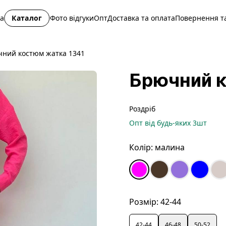
на
Каталог
Фото відгуки
Опт
Доставка та оплата
Повернення та
ний костюм жатка 1341
Брючний к
Роздріб
Опт
від будь-яких
3
шт
Колір:
малина
Розмір:
42-44
42-44
46-48
50-52