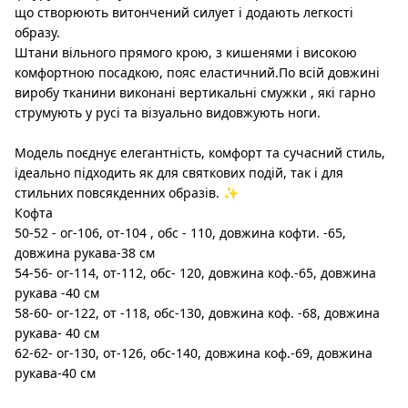
що створюють витончений силует і додають легкості
образу.
Штани вільного прямого крою, з кишенями і високою
комфортною посадкою, пояс еластичний.По всій довжині
виробу тканини виконані вертикальні смужки , які гарно
струмують у русі та візуально видовжують ноги.
Модель поєднує елегантність, комфорт та сучасний стиль,
ідеально підходить як для святкових подій, так і для
стильних повсякденних образів. ✨
Кофта
50-52 - ог-106, от-104 , обс - 110, довжина кофти. -65,
довжина рукава-38 см
54-56- ог-114, от-112, обс- 120, довжина коф.-65, довжина
рукава -40 см
58-60- ог-122, от -118, обс-130, довжина коф. -68, довжина
рукава- 40 см
62-62- ог-130, от-126, обс-140, довжина коф.-69, довжина
рукава-40 см