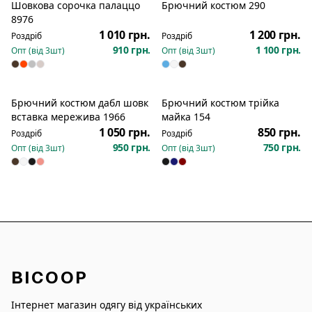
Шовкова сорочка палаццо
Брючний костюм 290
Новинка
Новинка
8976
1 010 грн.
1 200 грн.
Роздріб
Роздріб
910 грн.
1 100 грн.
Опт (від
3
шт)
Опт (від
3
шт)
Брючний костюм дабл шовк
Брючний костюм трійка
Новинка
Новинка
вставка мережива 1966
майка 154
1 050 грн.
850 грн.
Роздріб
Роздріб
950 грн.
750 грн.
Опт (від
3
шт)
Опт (від
3
шт)
BICOOP
Інтернет магазин одягу від українських