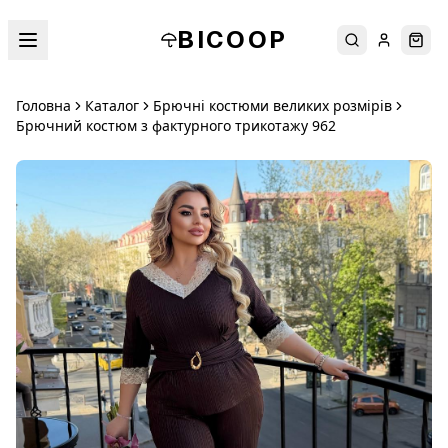
BICOOP
Пошук
Увійти
Кош
Головна
Каталог
Брючні костюми великих розмірів
Брючний костюм з фактурного трикотажу 962