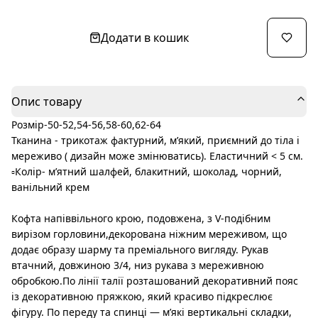
Додати в кошик
Опис товару
Розмір-50-52,54-56,58-60,62-64
Тканина - трикотаж фактурний, мʼякий, приємний до тіла і
мереживо ( дизайн може змінюватись). Еластичний < 5 см.
▫️Колір- мʼятний шалфей, блакитний, шоколад, чорний,
ванільний крем
Кофта напіввільного крою, подовжена, з V-подібним
вирізом горловини,декорована ніжним мереживом, що
додає образу шарму та преміального вигляду. Рукав
втачний, довжиною 3/4, низ рукава з мереживною
обробкою.По лінії талії розташований декоративний пояс
із декоративною пряжкою, який красиво підкреслює
фігуру. По переду та спинці — м’які вертикальні складки,