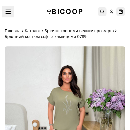
BICOOP
Пошук
Увійти
Кош
Головна
Каталог
Брючні костюми великих розмірів
Брючний костюм софт з камінцями 0789