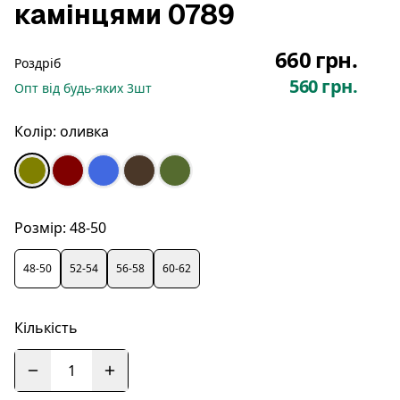
камінцями 0789
660 грн.
Роздріб
560 грн.
Опт
від будь-яких
3
шт
Колір:
оливка
Розмір:
48-50
48-50
52-54
56-58
60-62
Кількість
1