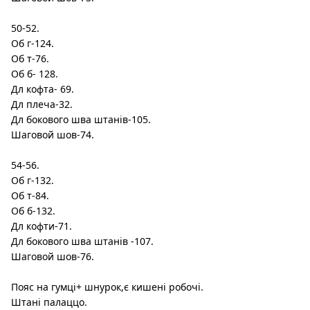
50-52.
Об г-124.
Об т-76.
Об б- 128.
Дл кофта- 69.
Дл плеча-32.
Дл бокового шва штанів-105.
Шаговой шов-74.
54-56.
Об г-132.
Об т-84.
Об б-132.
Дл кофти-71.
Дл бокового шва штанів -107.
Шаговой шов-76.
Пояс на гумці+ шнурок,є кишені робочі.
Штані палаццо.