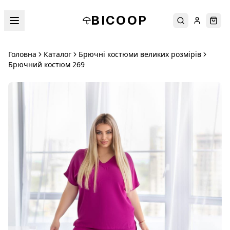
BICOOP
Пошук
Увійти
Кош
Головна
Каталог
Брючні костюми великих розмірів
Брючний костюм 269