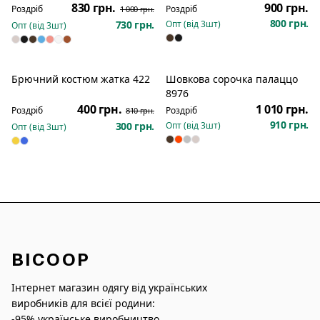
830 грн.
900 грн.
Роздріб
Роздріб
1 000 грн.
800 грн.
730 грн.
Опт (від
3
шт)
Опт (від
3
шт)
Брючний костюм жатка 422
Шовкова сорочка палаццо
Новинка
Розпродаж
Новинка
8976
400 грн.
1 010 грн.
Роздріб
Роздріб
810 грн.
910 грн.
300 грн.
Опт (від
3
шт)
Опт (від
3
шт)
BICOOP
Інтернет магазин одягу від українських
виробників для всієї родини:
-95% українське виробництво