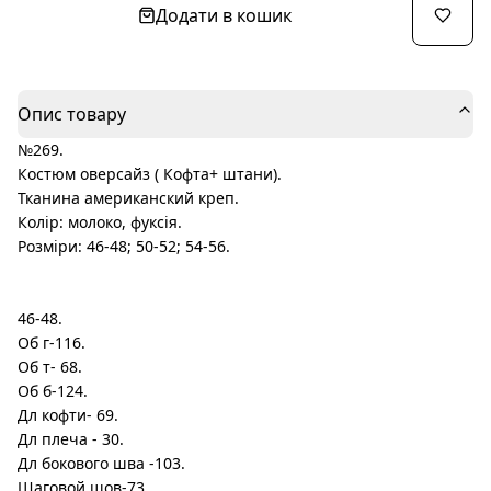
Додати в кошик
Опис товару
№269.
Костюм оверсайз ( Кофта+ штани).
Тканина американский креп.
Колір: молоко, фуксія.
Розміри: 46-48; 50-52; 54-56.
46-48.
Об г-116.
Об т- 68.
Об б-124.
Дл кофти- 69.
Дл плеча - 30.
Дл бокового шва -103.
Шаговой шов-73.