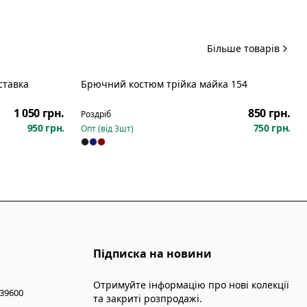
Більше товарів
ставка
Брючний костюм трійка майка 154
Новинка
1 050 грн.
850 грн.
Роздріб
950 грн.
750 грн.
Опт (від
3
шт)
Підписка на новини
Отримуйте інформацію про нові колекції
 39600
та закриті розпродажі.