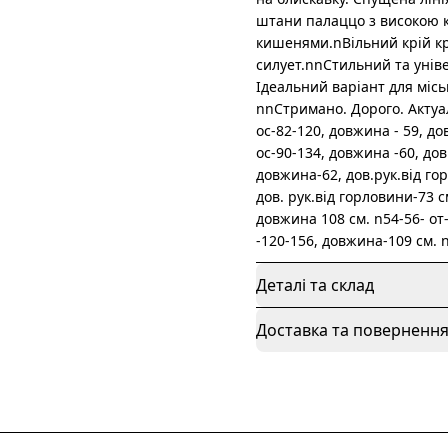
штани палаццо з високою к
кишенями.nВільний крій кр
силует.nnСтильний та унів
Ідеальний варіант для місь
nnСтримано. Дорого. Актуал
ос-82-120, довжина - 59, до
ос-90-134, довжина -60, дов.
довжина-62, дов.рук.від гор
дов. рук.від горловини-73 
довжина 108 см. n54-56- от-
-120-156, довжина-109 см. n
Деталі та склад
Доставка та поверненн