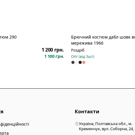
тюм 290
Брючний костюм дабл шовк в
Новинка
мережива 1966
1 200 грн.
Роздріб
1 100 грн.
Опт (від
3
шт)
ія
Контакти
Україна, Полтавська обл., м.
нфіденційності
Кременчук, вул. Соборна, 24,
ерта