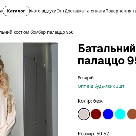
на
Каталог
Фото відгуки
Опт
Доставка та оплата
Повернення та
льний костюм бомбер палаццо 956
Батальний
палаццо 9
Роздріб
Опт
від будь-яких
3
шт
Колір:
беж
Розмір:
50-52