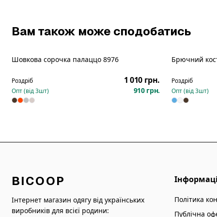
Вам також може сподобатись
Шовкова сорочка палаццо 8976
Брючний кос
Новинка
Новинка
1 010 грн.
Роздріб
Роздріб
910 грн.
Опт (від
3
шт)
Опт (від
3
шт)
BICOOP
Інформац
Політика ко
Інтернет магазин одягу від українських
виробників для всієї родини:
Публічна оф