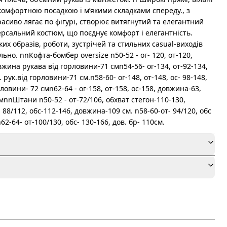
омфортною посадкою і мʼякими складками спереду., з
асиво лягає по фігурі, створює витягнутий та елегантний
ерсальний костюм, що поєднує комфорт і елегантність.
ких образів, роботи, зустрічей та стильних casual-виходів
ьно. nnКофта-бомбер oversize n50-52 - ог- 120, от-120,
вжина рукава від горловини-71 смn54-56- ог-134, от-92-134,
 рук.від горловини-71 см.n58-60- ог-148, от-148, ос- 98-148,
ловини- 72 смn62-64 - ог-158, от-158, ос-158, довжина-63,
смnnШтани n50-52 - от-72/106, обхват стегон-110-130,
 88/112, обс-112-146, довжина-109 см. n58-60-от- 94/120, обс
62-64- от-100/130, обс- 130-166, дов. бр- 110см.
я