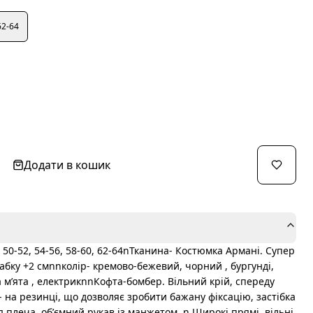
62-64
Додати в кошик
50-52, 54-56, 58-60, 62-64nТканина- Костюмка Армані. Супер
лабку +2 смnnколір- кремово-бежевий, чорний , бургунді,
 мʼята , електрикnnКофта-бомбер. Вільний крій, спереду
у- на резинці, що дозволяє зробити бажану фіксацію, застібка
я плеча, обʼємний рукав із манжетом. n Широкі прямі, вільні