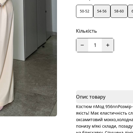
50-52
54-56
58-60
Кількість
1
Опис товару
Костюм nМод 956nnРозмір- 
якість! Має еластичність с
оксамитовий мокко,холодна
понизу мʼякі склади, позад
на блискавку. Спущена ліні