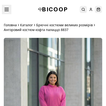
BICOOP
Пошук
Увійти
Кош
Головна
Каталог
Брючні костюми великих розмірів
Ангоровий костюм кофта палаццо 8837