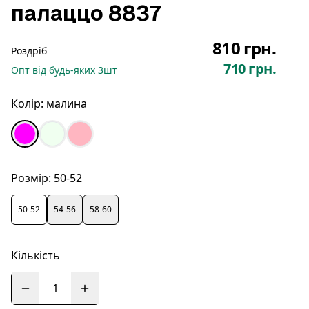
палаццо 8837
810 грн.
Роздріб
710 грн.
Опт
від будь-яких
3
шт
Колір:
малина
Розмір:
50-52
50-52
54-56
58-60
Кількість
1