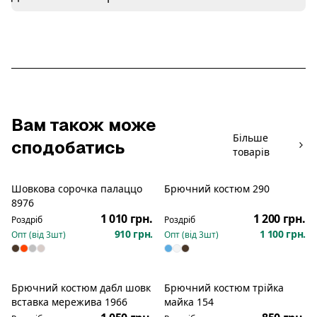
Вам також може
Більше
сподобатись
товарів
Шовкова сорочка палаццо
Брючний костюм 290
Новинка
Новинка
8976
1 010 грн.
1 200 грн.
Роздріб
Роздріб
910 грн.
1 100 грн.
Опт (від
3
шт)
Опт (від
3
шт)
Брючний костюм дабл шовк
Брючний костюм трійка
Новинка
Новинка
вставка мережива 1966
майка 154