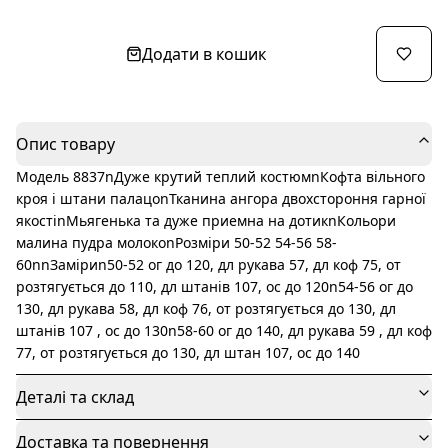
Додати в кошик
Опис товару
Модель 8837nДуже крутий теплий костюмnКофта вільного
кроя і штани палацоnТканина ангора двохстороння гарної
якостіnМьягенька та дуже приемна на дотикnКольори
малина пудра молокоnРозміри 50-52 54-56 58-
60nnЗаміриn50-52 ог до 120, дл рукава 57, дл коф 75, от
розтягується до 110, дл штанів 107, ос до 120n54-56 ог до
130, дл рукава 58, дл коф 76, от розтягується до 130, дл
штанів 107 , ос до 130n58-60 ог до 140, дл рукава 59 , дл коф
77, от розтягується до 130, дл штан 107, ос до 140
Деталі та склад
Доставка та повернення