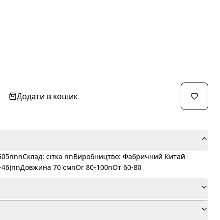
Додати в кошик
505nnnСклад: сітка nnВиробництво: Фабричний Китай
2-46)nnДовжина 70 смnОг 80-100nОт 60-80
я