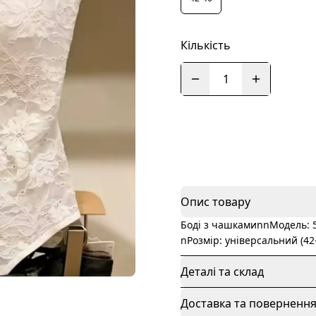
Кількість
1
Опис товару
Боді з чашкамиnnМодель: 
nРозмір: універсальний (4
Деталі та склад
Доставка та поверненн