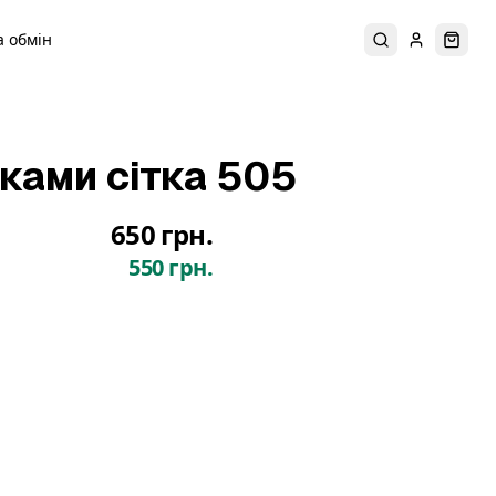
 обмін
Пошук
Увійти
Коши
шками сітка 505
650 грн.
550 грн.