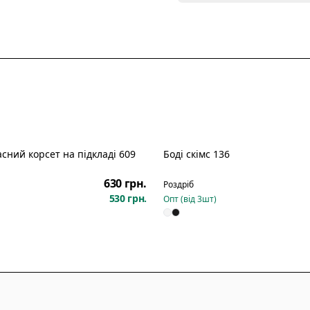
сний корсет на підкладі 609
Боді скімс 136
Новинка
630 грн.
Роздріб
530 грн.
Опт (від
3
шт)