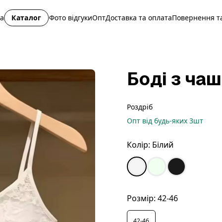
на
Каталог
Фото відгуки
Опт
Доставка та оплата
Повернення та
Боді з ча
Роздріб
Опт
від будь-яких
3
шт
Колір:
Білий
Розмір:
42-46
42-46