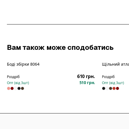
Вам також може сподобатись
Боді збірки 8064
Щільний атла
Новинка
610 грн.
Роздріб
Роздріб
510 грн.
Опт (від
3
шт)
Опт (від
3
шт)