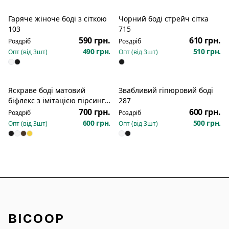
Гаряче жіноче боді з сіткою
Чорний боді стрейч сітка
103
715
590 грн.
610 грн.
Роздріб
Роздріб
490 грн.
510 грн.
Опт (від
3
шт)
Опт (від
3
шт)
Яскраве боді матовий
Звабливий гіпюровий боді
біфлекс з імітацією пірсингу
287
2066
700 грн.
600 грн.
Роздріб
Роздріб
600 грн.
500 грн.
Опт (від
3
шт)
Опт (від
3
шт)
BICOOP