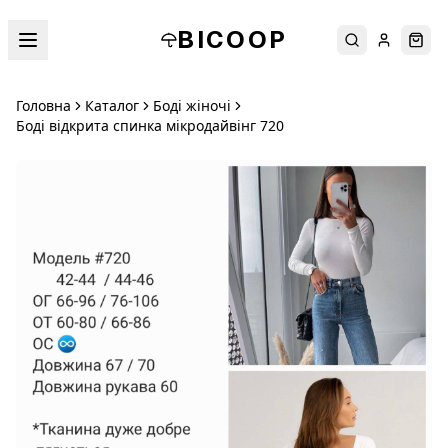
BICOOP
Пошук
Увійти
Кош
Головна
Каталог
Боді жіночі
Боді відкрита спинка мікродайвінг 720