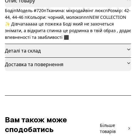
Опис товару
БодіnМодель #720nТканина: мікродайвінг люксnРозмір: 42-
44, 44-46 nКольори: чорний, молокоnnnNEW COLLECTION
✨️ Дівчатааааа це пожежа Боді який не захочеться
знімати, а відкрита спинка це родзинка в твій образ , додає
впевненості та звабливості ‍⬛
Деталі та склад
Доставка та повернення
Вам також може
Більше
сподобатись
товарів