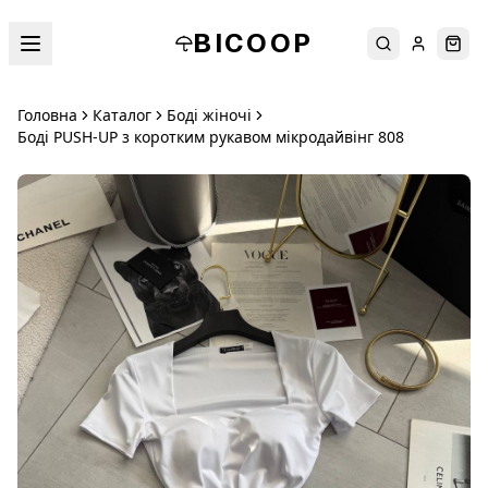
BICOOP
Пошук
Увійти
Кош
Головна
Каталог
Боді жіночі
Боді PUSH-UP з коротким рукавом мікродайвінг 808