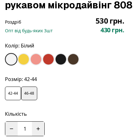
рукавом мікродайвінг 808
530 грн.
Роздріб
430 грн.
Опт
від будь-яких
3
шт
Колір:
Білий
Розмір:
42-44
42-44
46-48
Кількість
1