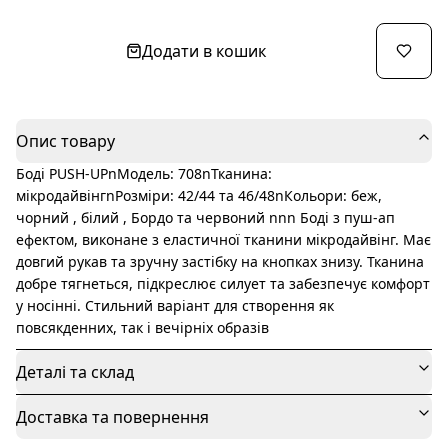
Додати в кошик
Опис товару
Боді PUSH-UPnМодель: 708nТканина:
мікродайвінгnРозміри: 42/44 та 46/48nКольори: беж,
чорний , білий , Бордо та червоний nnn Боді з пуш-ап
ефектом, виконане з еластичної тканини мікродайвінг. Має
довгий рукав та зручну застібку на кнопках знизу. Тканина
добре тягнеться, підкреслює силует та забезпечує комфорт
у носінні. Стильний варіант для створення як
повсякденних, так і вечірніх образів
Деталі та склад
Доставка та повернення