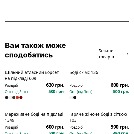
Вам також може
Більше
сподобатись
товарів
Щільний атласний корсет
Боді скімс 136
Новинка
на підкладі 609
630 грн.
600 грн.
Роздріб
Роздріб
530 грн.
500 грн.
Опт (від
3
шт)
Опт (від
3
шт)
Мереживне боді на підкладі
Гаряче жіноче боді з сіткою
Новинка
1349
103
600 грн.
590 грн.
Роздріб
Роздріб
500 грн.
490 грн.
Опт (від
3
шт)
Опт (від
3
шт)