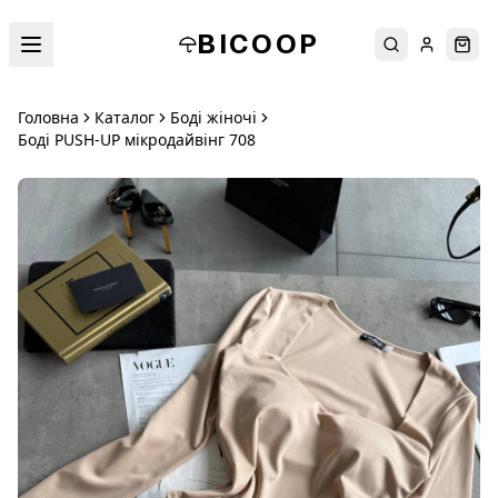
BICOOP
Пошук
Увійти
Кош
Головна
Каталог
Боді жіночі
Боді PUSH-UP мікродайвінг 708