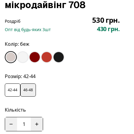
мікродайвінг 708
530 грн.
Роздріб
430 грн.
Опт
від будь-яких
3
шт
Колір:
беж
Розмір:
42-44
42-44
46-48
Кількість
1