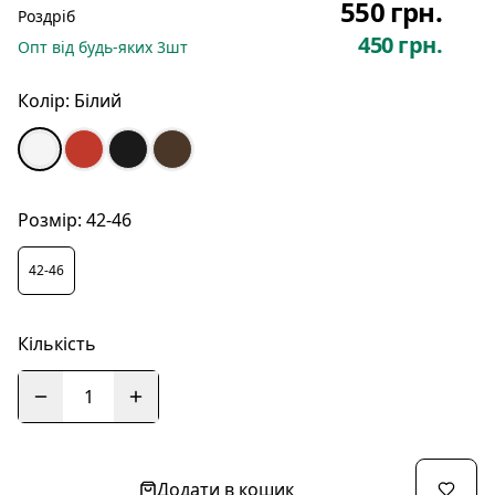
550 грн.
Роздріб
450 грн.
Опт
від будь-яких
3
шт
Колір:
Білий
Розмір:
42-46
42-46
Кількість
1
Додати в кошик