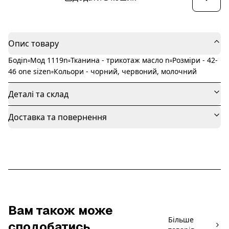
Опис товару
Бодіn▫️Мод 1119n▫️Тканина - трикотаж масло n▫️Розміри - 42-
46 one sizen▫️Кольори - чорний, червоний, молочний
Деталі та склад
Доставка та повернення
Вам також може
Більше
сподобатись