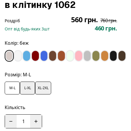
в клітинку 1062
560 грн.
760 грн.
Роздріб
460 грн.
Опт
від будь-яких
3
шт
Колір:
беж
Розмір:
M-L
M-L
L-XL
XL-2XL
Кількість
1