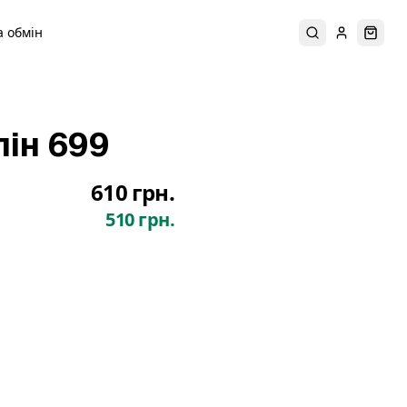
 обмін
Пошук
Увійти
Коши
лін 699
610 грн.
510 грн.