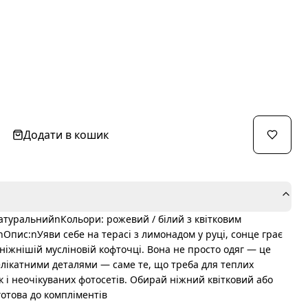
Додати в кошик
атуральнийnКольори: рожевий / білий з квітковим
Опис:nУяви себе на терасі з лимонадом у руці, сонце грає
йніжнішій мусліновій кофточці. Вона не просто одяг — це
делікатними деталями — саме те, що треба для теплих
ок і неочікуваних фотосетів. Обирай ніжний квітковий або
готова до компліментів