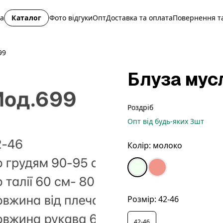
на
Каталог
Фото відгуки
Опт
Доставка та оплата
Повернення та
99
Блуза мус
Роздріб
Опт
від будь-яких
3
шт
Колір:
молоко
Розмір:
42-46
42-46