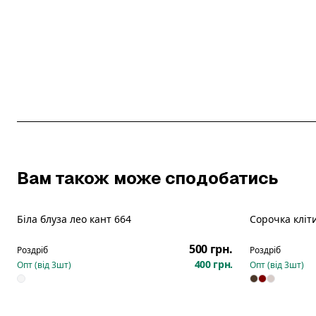
Вам також може сподобатись
Біла блуза лео кант 664
Сорочка кліт
Новинка
Новинка
500 грн.
Роздріб
Роздріб
400 грн.
Опт (від
3
шт)
Опт (від
3
шт)