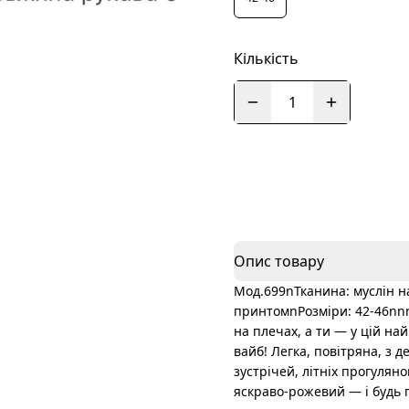
Кількість
1
Опис товару
Мод.699nТканина: муслін н
принтомnРозміри: 42-46nnn
на плечах, а ти — у цій на
вайб! Легка, повітряна, з 
зустрічей, літніх прогулян
яскраво-рожевий — і будь 