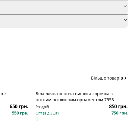
я
Більше товарів
в з
Біла лляна жіноча вишита сорочка з
ніжним рослинним орнаментом 7553
650 грн.
850 грн.
Роздріб
550 грн.
750 грн.
Опт (від
3
шт)