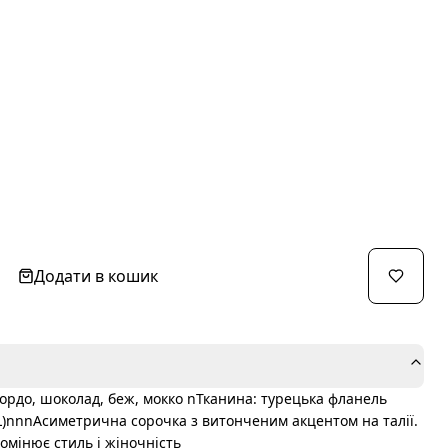
Додати в кошик
бордо, шоколад, беж, мокко nТканина: турецька фланель
-L)nnnАсиметрична сорочка з витонченим акцентом на талії.
омінює стиль і жіночність