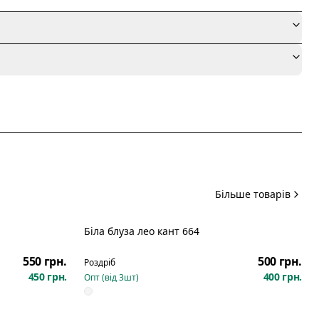
я
Більше товарів
Біла блуза лео кант 664
Новинка
550 грн.
500 грн.
Роздріб
450 грн.
400 грн.
Опт (від
3
шт)