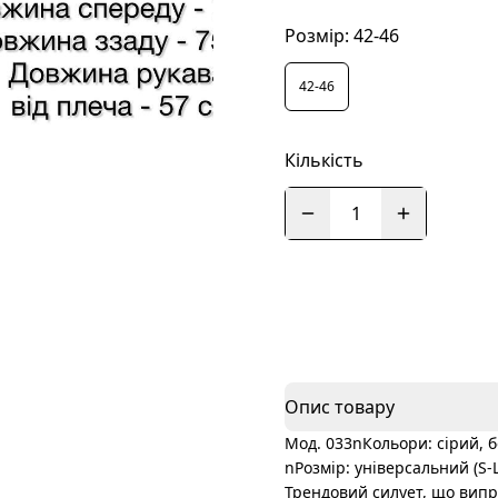
Розмір:
42-46
42-46
Кількість
1
Опис товару
Мод. 033nКольори: сірий, 
nРозмір: універсальний (S
Трендовий силует, що випр