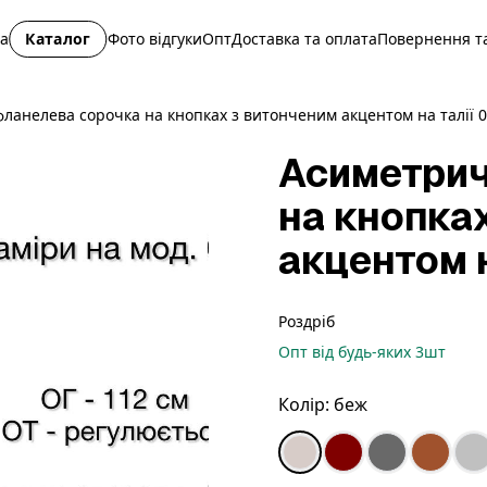
на
Каталог
Фото відгуки
Опт
Доставка та оплата
Повернення та
ланелева сорочка на кнопках з витонченим акцентом на талії 
Асиметрич
на кнопка
акцентом н
Роздріб
Опт
від будь-яких
3
шт
Колір:
беж