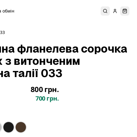
 обмін
Пошук
Увійти
Коши
033
на фланелева сорочка
х з витонченим
а талії 033
800 грн.
700 грн.