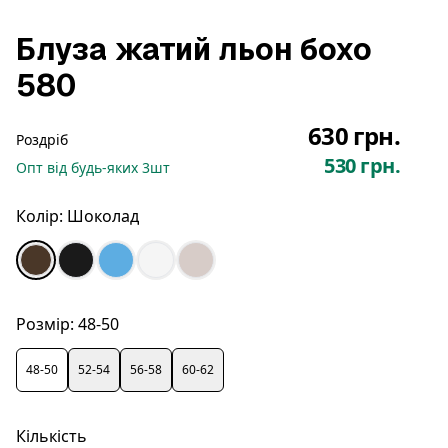
Блуза жатий льон бохо
580
630 грн.
Роздріб
530 грн.
Опт
від будь-яких
3
шт
Колір:
Шоколад
Розмір:
48-50
48-50
52-54
56-58
60-62
Кількість