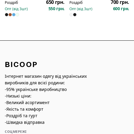
263
650 грн.
700 грн.
Роздріб
Роздріб
550 грн.
600 грн.
Опт (від
3
шт)
Опт (від
3
шт)
BICOOP
Інтернет магазин одягу від українських
виробників для всієї родини:
-95% українське виробництво
-Низькі ціни:
-Великий асортимент
-Якість та комфорт
-Роздріб та гурт
-Швидка відправка
СОЦМЕРЕЖІ