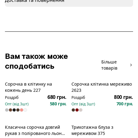
Доставка та повернення
Вам також може
Більше
сподобатись
товарів
Сорочка в клітинку на
Сорочка клітинка мереживо
Новинка
Новинка
кожень день 227
2623
680 грн.
800 грн.
Роздріб
Роздріб
580 грн.
700 грн.
Опт (від
3
шт)
Опт (від
3
шт)
Класична сорочка довгий
Трикотажна блуза з
рукав з полірованого льону
мереживом 375