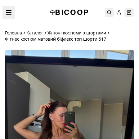
BICOOP
Пошук
Увійти
Кош
Головна
Каталог
Жіночі костюми з шортами
Фітнес костюм матовий біфлекс топ шорти 517