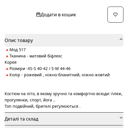
Додати в кошик
Опис товару
🔺Мод 517
🔺Тканина - матовий біфлекс
Корея
🔺Розміри -XS-S 40-42 / S-M 44-46
🔺Колір - рожевий , ніжно-блакитний, ніжно-жовтий
Костюм на літо, в якому зручно та комфортно всюди: пляж,
прогулянки, спорт, йога ..
Топ подвійний, брителі регулюються .
Деталі та склад