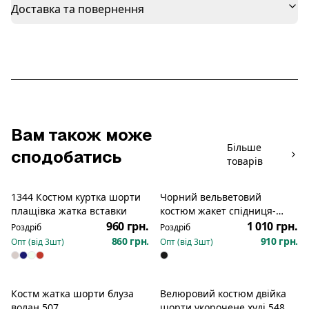
Доставка та повернення
Вам також може
Більше
сподобатись
товарів
1344 Костюм куртка шорти
Чорний вельветовий
Новинка
плащівка жатка вставки
костюм жакет спідниця-
шорти 675
960 грн.
1 010 грн.
Роздріб
Роздріб
860 грн.
910 грн.
Опт (від
3
шт)
Опт (від
3
шт)
Костм жатка шорти блуза
Велюровий костюм двійка
Розпродаж
Розпродаж
волан 507
шорти укорочене худі 548