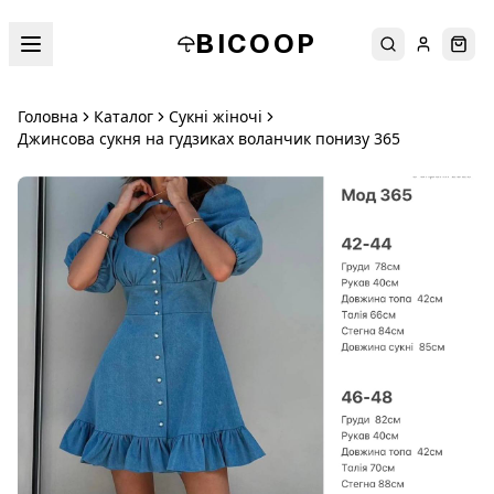
BICOOP
Пошук
Увійти
Кош
Головна
Каталог
Сукні жіночі
Джинсова сукня на гудзиках воланчик понизу 365