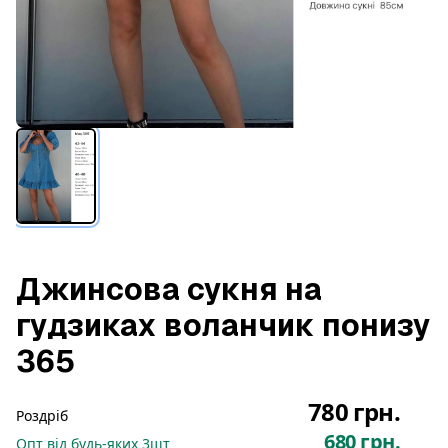
Джинсова сукня на
гудзиках воланчик понизу
365
780 грн.
Роздріб
680 грн.
Опт
від будь-яких
3
шт