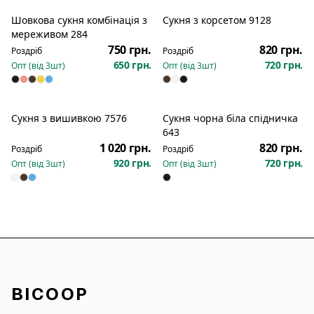
Шовкова сукня комбінація з
Сукня з корсетом 9128
Новинка
Новинка
мереживом 284
750 грн.
820 грн.
Роздріб
Роздріб
650 грн.
720 грн.
Опт (від
3
шт)
Опт (від
3
шт)
Сукня з вишивкою 7576
Сукня чорна біла спідничка
Новинка
Новинка
643
1 020 грн.
820 грн.
Роздріб
Роздріб
920 грн.
720 грн.
Опт (від
3
шт)
Опт (від
3
шт)
BICOOP