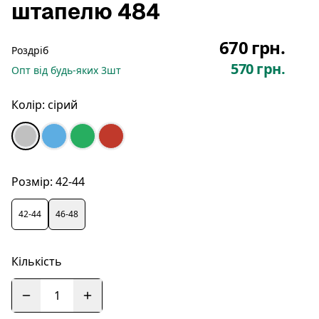
штапелю 484
670 грн.
Роздріб
570 грн.
Опт
від будь-яких
3
шт
Колір:
сірий
Розмір:
42-44
42-44
46-48
Кількість
1