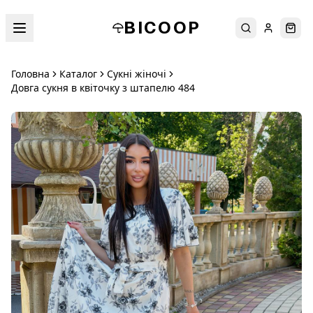
BICOOP
Пошук
Увійти
Кош
Головна
Каталог
Сукні жіночі
Довга сукня в квіточку з штапелю 484