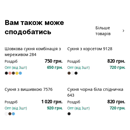
Вам також може
Більше
сподобатись
товарів
Шовкова сукня комбінація з
Сукня з корсетом 9128
Новинка
Новинка
мереживом 284
750 грн.
820 грн.
Роздріб
Роздріб
650 грн.
720 грн.
Опт (від
3
шт)
Опт (від
3
шт)
Сукня з вишивкою 7576
Сукня чорна біла спідничка
Новинка
Новинка
643
1 020 грн.
820 грн.
Роздріб
Роздріб
920 грн.
720 грн.
Опт (від
3
шт)
Опт (від
3
шт)