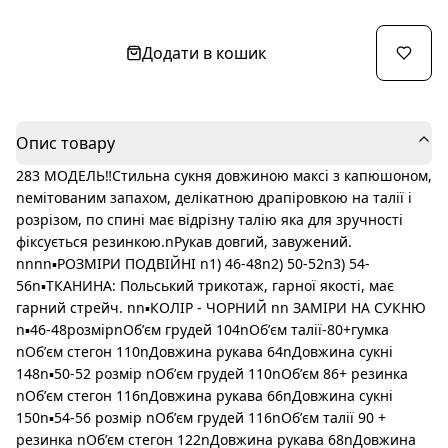
Додати в кошик
Опис товару
283 МОДЕЛЬ‼️Стильна сукня довжиною максі з капюшоном,
nемітованим запахом, делікатною драпіровкою на талії і
розрізом, по спині має відрізну талію яка для зручності
фіксується резинкою.nРукав довгий, завужений.
nnnn▪️РОЗМІРИ ПОДВІЙНІ n1) 46-48n2) 50-52n3) 54-
56n▪️ТКАНИНА: Польський трикотаж, гарної якості, має
гарний стрейч. nn▪️КОЛІР - ЧОРНИЙ nn ЗАМІРИ НА СУКНЮ
n▪️46-48розмірnОбʼєм грудей 104nОбʼєм талії-80+гумка
nОбʼєм стегон 110nДовжина рукава 64nДовжина сукні
148n▪️50-52 розмір nОбʼєм грудей 110nОбʼєм 86+ резинка
nОбʼєм стегон 116nДовжина рукава 66nДовжина сукні
150n▪️54-56 розмір nОбʼєм грудей 116nОбʼєм талії 90 +
резинка nОбʼєм стегон 122nДовжина рукава 68nДовжина