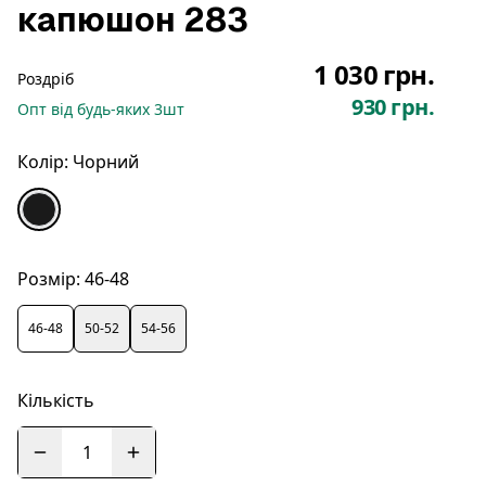
капюшон 283
1 030 грн.
Роздріб
930 грн.
Опт
від будь-яких
3
шт
Колір:
Чорний
Розмір:
46-48
46-48
50-52
54-56
Кількість
1