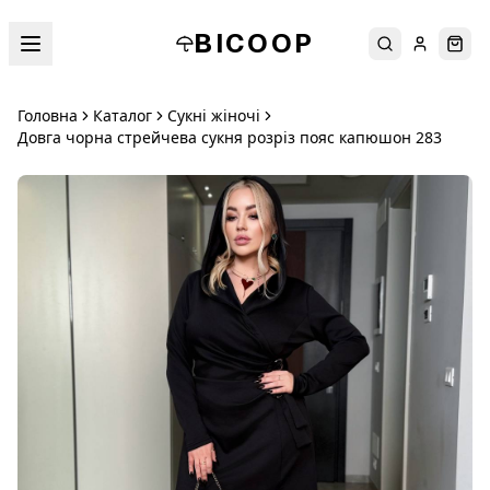
BICOOP
Пошук
Увійти
Кош
Головна
Каталог
Сукні жіночі
Довга чорна стрейчева сукня розріз пояс капюшон 283