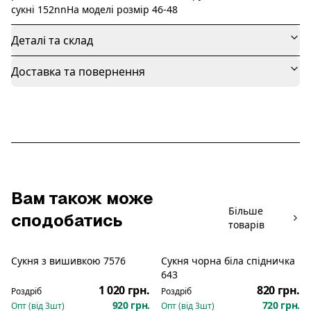
сукні 152nnНа моделі розмір 46-48
Деталі та склад
Доставка та повернення
Вам також може
Більше
сподобатись
товарів
Сукня з вишивкою 7576
Сукня чорна біла спідничка
Новинка
Новинка
643
1 020 грн.
820 грн.
Роздріб
Роздріб
920 грн.
720 грн.
Опт (від
3
шт)
Опт (від
3
шт)