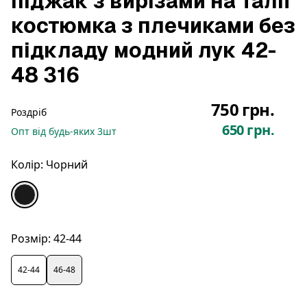
піджак з вирізами на талії
костюмка з плечиками без
підкладу модний лук 42-
48 316
750 грн.
Роздріб
650 грн.
Опт
від будь-яких
3
шт
Колір:
Чорний
Розмір:
42-44
42-44
46-48