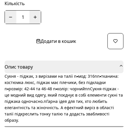
Кількість
1
Додати в кошик
Опис товару
Сукня - піджак, з вирізами на талії n▪️мод: 316nn▪️тканина:
костюмка люкс, піджак має плечики, без підкладки
n▪️розмір: 42-44 та 46-48 n▪️колір: чорнийnnСукня-піджак -
це модний вид одягу, який поєднує в собі елементи сукні та
піджака одночасно.nГарна ідея для тих, хто любить
елегантність та жіночність. А ефектний виріз в області
талії підкреслить тонку талію та додасть звабливості
образу.