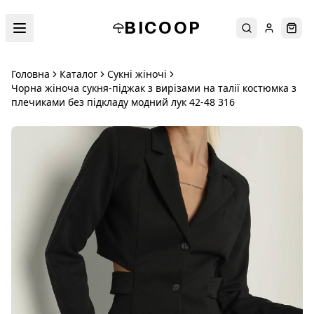
BICOOP
Пошук
Увійти
Кош
Головна
Каталог
Сукні жіночі
Чорна жіноча сукня-піджак з вирізами на талії костюмка з
плечиками без підкладу модний лук 42-48 316