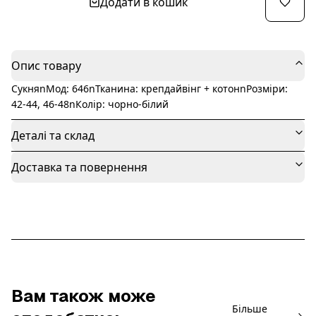
Додати в кошик
Опис товару
СукняnМод: 646nТканина: крепдайвінг + котонnРозміри:
42-44, 46-48nКолір: чорно-білий
Деталі та склад
Доставка та повернення
Вам також може
Більше