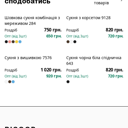
сподобатись
товарів
Шовкова сукня комбінація з
Сукня з корсетом 9128
Новинка
Новинка
мереживом 284
750 грн.
820 грн.
Роздріб
Роздріб
650 грн.
720 грн.
Опт (від
3
шт)
Опт (від
3
шт)
Сукня з вишивкою 7576
Сукня чорна біла спідничка
Новинка
Новинка
643
1 020 грн.
820 грн.
Роздріб
Роздріб
920 грн.
720 грн.
Опт (від
3
шт)
Опт (від
3
шт)