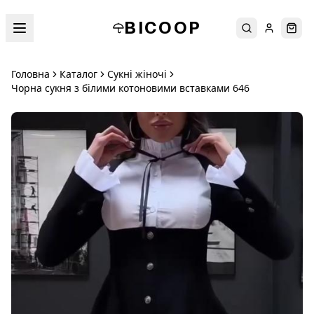
BICOOP
Пошук
Увійти
Кош
Головна
Каталог
Сукні жіночі
Чорна сукня з білими котоновими вставками 646