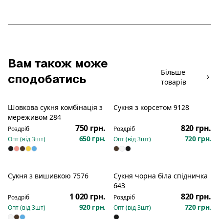
Вам також може
Більше
сподобатись
товарів
Шовкова сукня комбінація з
Сукня з корсетом 9128
Новинка
Новинка
мереживом 284
750 грн.
820 грн.
Роздріб
Роздріб
650 грн.
720 грн.
Опт (від
3
шт)
Опт (від
3
шт)
Сукня з вишивкою 7576
Сукня чорна біла спідничка
Новинка
Новинка
643
1 020 грн.
820 грн.
Роздріб
Роздріб
920 грн.
720 грн.
Опт (від
3
шт)
Опт (від
3
шт)