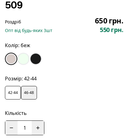
509
650 грн.
Роздріб
550 грн.
Опт
від будь-яких
3
шт
Колір:
беж
Розмір:
42-44
42-44
46-48
Кількість
1