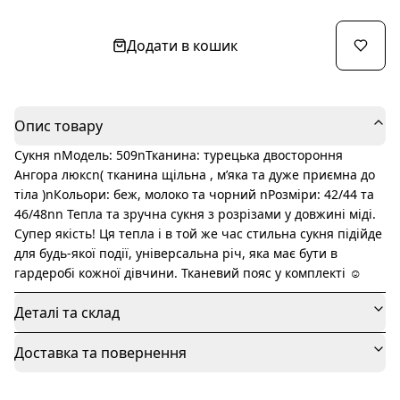
Додати в кошик
Опис товару
Сукня nМодель: 509nТканина: турецька двостороння
Ангора люксn( тканина щільна , мʼяка та дуже приємна до
тіла )nКольори: беж, молоко та чорний nРозміри: 42/44 та
46/48nn Тепла та зручна сукня з розрізами у довжині міді.
Супер якість! Ця тепла і в той же час стильна сукня підійде
для будь-якої події, універсальна річ, яка має бути в
гардеробі кожної дівчини. Тканевий пояс у комплекті ☺️
Деталі та склад
Доставка та повернення