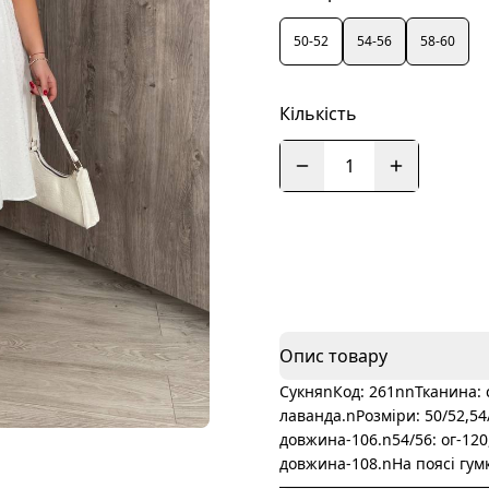
50-52
54-56
58-60
Кількість
1
Опис товару
СукняnКод: 261nnТканина: с
лаванда.nРозміри: 50/52,54/
довжина-106.n54/56: ог-120,
довжина-108.nНа поясі гумк