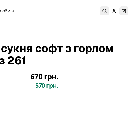
 обмін
Пошук
Увійти
Коши
 сукня софт з горлом
з 261
670 грн.
570 грн.