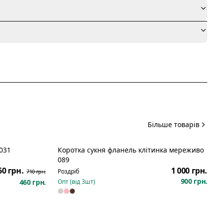
я
Більше товарів
031
Коротка сукня фланель клітинка мереживо
Розпродаж
089
60 грн.
1 000 грн.
Роздріб
710 грн.
900 грн.
460 грн.
Опт (від
3
шт)