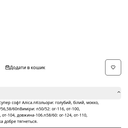
Додати в кошик
упер софт Аліса.nКольори: голубий, білий, мокко,
56,58/60nВиміри: n50/52: ог-116, от-100,
 от-104, довжина-106.n58/60: ог-124, от-110,
а добре тягнеться.