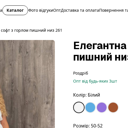
на
Каталог
Фото відгуки
Опт
Доставка та оплата
Повернення та
 софт з горлом пишний низ 261
Елегантна
пишний ни
Роздріб
Опт
від будь-яких
3
шт
Колір:
Білий
Розмір:
50-52