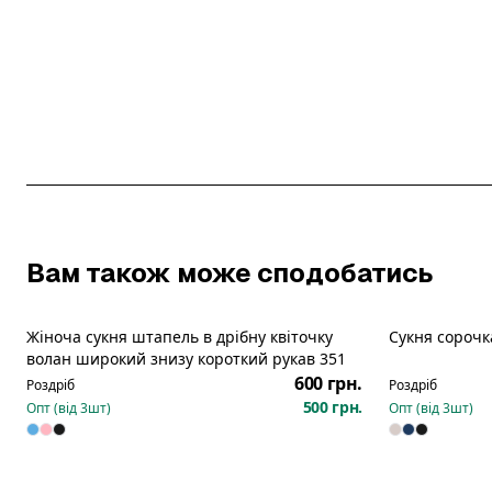
Вам також може сподобатись
Жіноча сукня штапель в дрібну квіточку
Сукня сорочк
волан широкий знизу короткий рукав 351
600 грн.
Роздріб
Роздріб
500 грн.
Опт (від
3
шт)
Опт (від
3
шт)