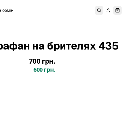
 обмін
Пошук
Увійти
Коши
рафан на брителях 435
700 грн.
600 грн.