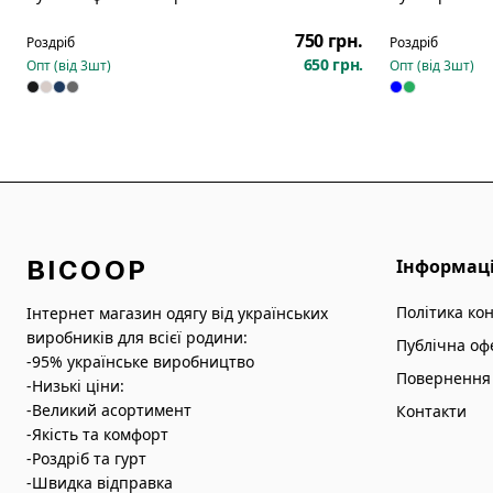
Новинка
Новинка
750 грн.
Роздріб
Роздріб
650 грн.
Опт (від
3
шт)
Опт (від
3
шт)
BICOOP
Інформац
Політика ко
Інтернет магазин одягу від українських
виробників для всієї родини:
Публічна оф
-95% українське виробництво
Повернення 
-Низькі ціни:
-Великий асортимент
Контакти
-Якість та комфорт
-Роздріб та гурт
-Швидка відправка