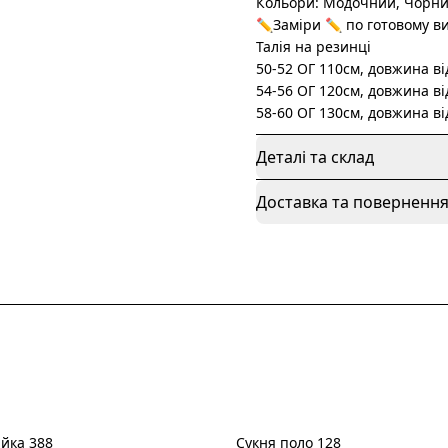
Кольори: Модочний, Чорни
✏️Заміри ✏️ по готовому в
Талія на резинці
50-52 ОГ 110см, довжина ві
54-56 ОГ 120см, довжина ві
58-60 ОГ 130см, довжина ві
Деталі та склад
Доставка та поверненн
айка 388
Сукня поло 128