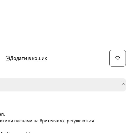
Додати в кошик
еп.
критими плечами на брителях які регулюються.