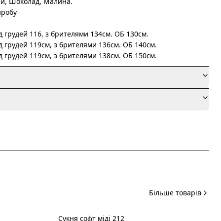
й, Шоколад, Малина.
иробу
д грудей 116, з брителями 134см. ОБ 130см.
д грудей 119см, з брителями 136см. ОБ 140см.
д грудей 119см, з брителями 138см. ОБ 150см.
я
Більше товарів
Сукня софт міді 212