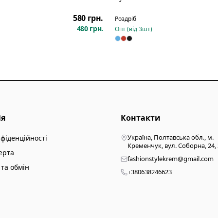
Новинка
580 грн.
Роздріб
480 грн.
Опт (від
3
шт)
ія
Контакти
Україна, Полтавська обл., м.
нфіденційності
Кременчук, вул. Соборна, 24,
ерта
fashionstylekrem@gmail.com
та обмін
+380638246623