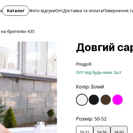
на
Каталог
Фото відгуки
Опт
Доставка та оплата
Повернення та
 на брителях 435
Довгий са
Роздріб
Опт
від будь-яких
3
шт
Колір:
Білий
Розмір:
50-52
50-52
54-56
58-60