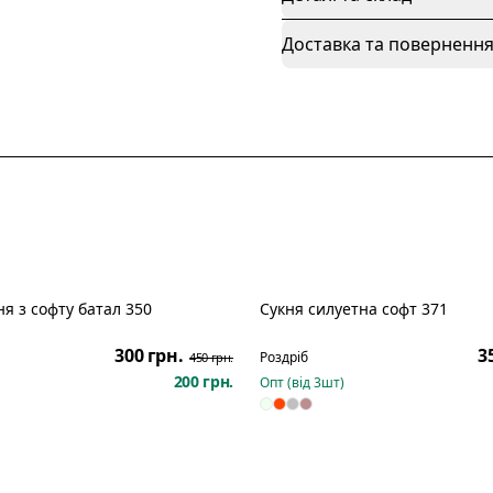
Доставка та поверненн
ня з софту батал 350
Сукня силуетна софт 371
Розпродаж
300 грн.
3
Роздріб
450 грн.
200 грн.
Опт (від
3
шт)