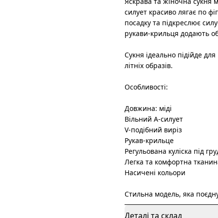
Яскрава та жіночна сукня м
силует красиво лягає по фіг
посадку та підкреслює силу
рукави-крильця додають обр
Сукня ідеально підійде для
літніх образів.
Особливості:
Довжина: міді
Вільний А-силует
V-подібний виріз
Рукав-крильце
Регульована куліска під гр
Легка та комфортна тканин
Насичені кольори
Стильна модель, яка поєдну
Деталі та склад