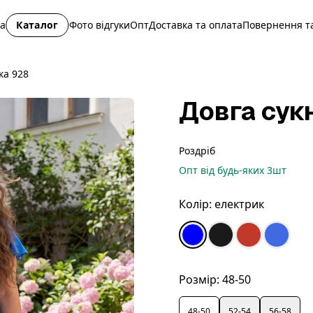
на
Каталог
Фото відгуки
Опт
Доставка та оплата
Повернення та
ка 928
Довга сук
Роздріб
Опт
від будь-яких
3
шт
Колір:
електрик
Розмір:
48-50
48-50
52-54
56-58