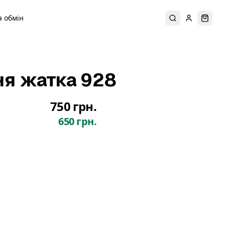
 обмін
Пошук
Увійти
Коши
ня жатка 928
750 грн.
650 грн.