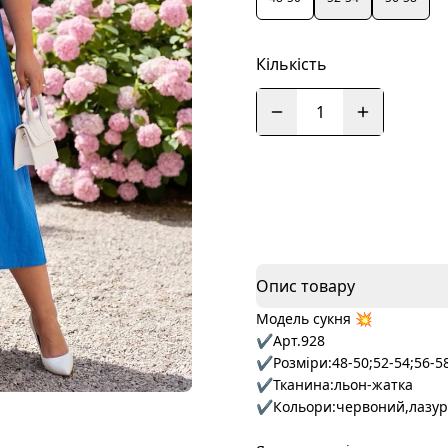
Кількість
1
Опис товару
Модель сукня 💥
✔️Арт.928
✔️Розміри:48-50;52-54;56-5
✔️Тканина:льон-жатка
✔️Кольори:червоний,лазу