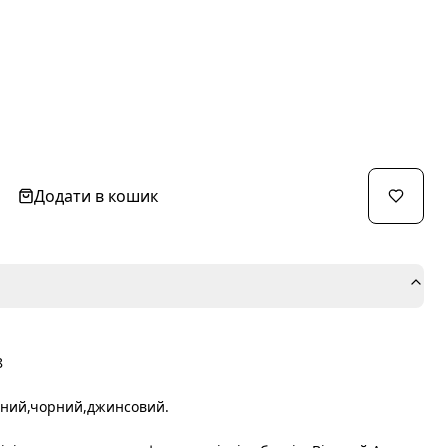
Додати в кошик
8
рний,чорний,джинсовий.