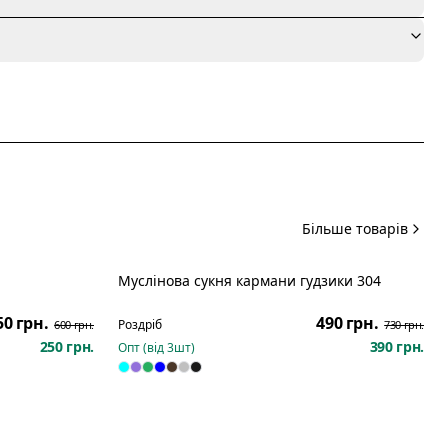
я
Більше товарів
Муслінова сукня кармани гудзики 304
Розпродаж
Розпродаж
50 грн.
490 грн.
Роздріб
600 грн.
730 грн.
250 грн.
390 грн.
Опт (від
3
шт)