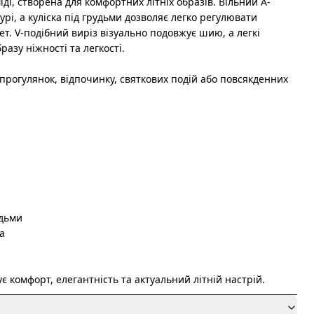
іді, створена для комфортних літніх образів. Вільний А-
урі, а куліска під грудьми дозволяє легко регулювати
ет. V-подібний виріз візуально подовжує шию, а легкі
азу ніжності та легкості.
 прогулянок, відпочинку, святкових подій або повсякденних
удьми
а
є комфорт, елегантність та актуальний літній настрій.