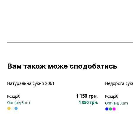
Вам також може сподобатись
Натуральна сукня 2061
Недорога сук
Новинка
1 150 грн.
Роздріб
Роздріб
1 050 грн.
Опт (від
3
шт)
Опт (від
3
шт)