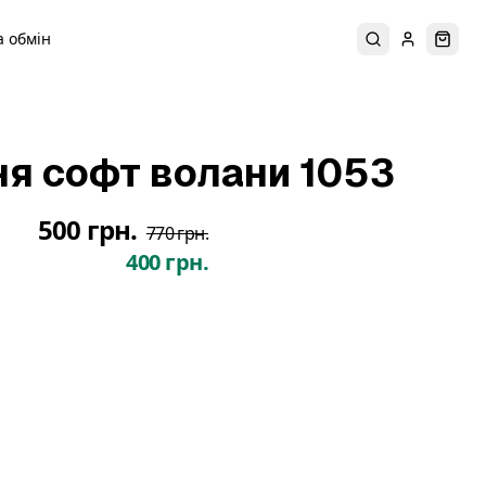
 обмін
Пошук
Увійти
Коши
ня софт волани 1053
500 грн.
770 грн.
400 грн.