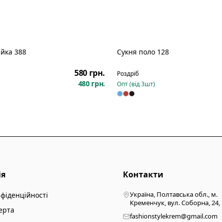
айка 388
Сукня поло 128
Новинка
580 грн.
Роздріб
480 грн.
Опт (від
3
шт)
ія
Контакти
Україна, Полтавська обл., м.
нфіденційності
Кременчук, вул. Соборна, 24,
ерта
fashionstylekrem@gmail.com