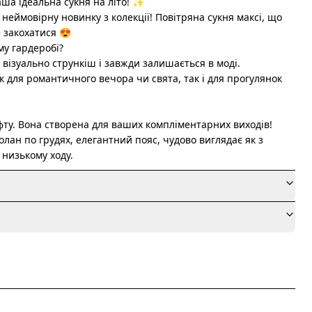
ваша ідеальна сукня на літо! ✨
 неймовірну новинку з колекції! Повітряна сукня максі, що
 закохатися 😍
му гардеробі?
 візуально стрункіш і завжди залишається в моді.
як для романтичного вечора чи свята, так і для прогулянок
офту. Вона створена для ваших компліментарних виходів!
волан по грудях, елегантний пояс, чудово виглядає як з
а низькому ходу.
я