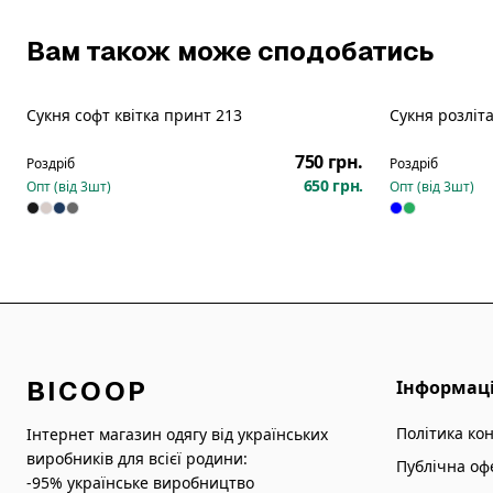
Вам також може сподобатись
Сукня софт квітка принт 213
Сукня розліт
Новинка
Новинка
750 грн.
Роздріб
Роздріб
650 грн.
Опт (від
3
шт)
Опт (від
3
шт)
BICOOP
Інформац
Політика ко
Інтернет магазин одягу від українських
виробників для всієї родини:
Публічна оф
-95% українське виробництво