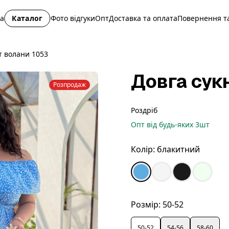
на
Каталог
Фото відгуки
Опт
Доставка та оплата
Повернення та
т волани 1053
Довга сук
Розпродаж
Роздріб
Опт
від будь-яких
3
шт
Колір:
блакитний
Розмір:
50-52
50-52
54-56
58-60