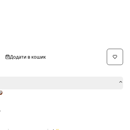
Додати в кошик
🥥
т