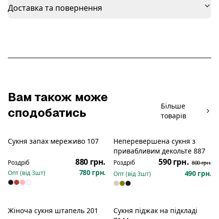
Доставка та повернення
Вам також може
Більше
сподобатись
товарів
Сукня запах мереживо 107
Неперевершена сукня з
Новинка
Розпродаж
привабливим декольте 887
880 грн.
590 грн.
Роздріб
Роздріб
800 грн.
780 грн.
Опт (від
3
шт)
490 грн.
Опт (від
3
шт)
Жіноча сукня штапель 201
Сукня піджак на підкладі
Розпродаж