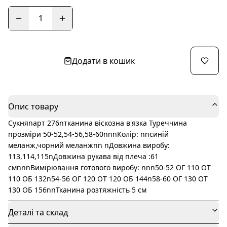
1
Додати в кошик
Опис товару
Сукняnарт 276nтканина віскозна в'язка Туреччина
nрозміри 50-52,54-56,58-60nnnКолір: nnсиній
меланж,чорний меланжnn nДовжина виробу:
113,114,115nДовжина рукава від плеча :61
смnnnВимірювання готового виробу: nnn50-52 ОГ 110 ОТ
110 ОБ 132n54-56 ОГ 120 ОТ 120 ОБ 144n58-60 ОГ 130 ОТ
130 ОБ 156nnТканина розтяжність 5 см
Деталі та склад