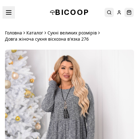
BICOOP
Пошук
Увійти
Кош
Головна
Каталог
Сукні великих розмірів
Довга жіноча сукня віскозна в'язка 276