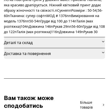
яка красиво драпірується. Ніжний квітковий принт додає
образу жіночності та свіжості.nСукняnnРозміри : 50-54;56-
60nТканина: супер софтnМОД # 1376nnВимірювання на
модель 1376nn50-54nГруди від 100 до 114nТалія (мах
розтяжка)104nДовжина 146nРукав 29nn56-60nГруди від 108
до 122nТалія (мах розтяжка)116nДовжина 149nРукав 30
Деталі та склад
Доставка та повернення
Вам також може
Більше
сподобатись
товарів