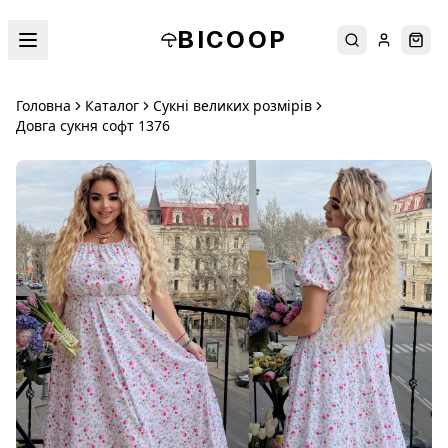
BICOOP
Пошук
Увійти
Кош
Головна
Каталог
Сукні великих розмірів
Довга сукня софт 1376