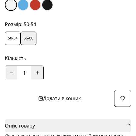
Розмір:
50-54
50-54
56-60
Кількість
1
Додати в кошик
Опис товару
Легка повітряна сукня у довжині максі. Приємна тканина,