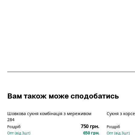
Вам також може сподобатись
Шовкова сукня комбінація з мереживом
Сукня з корс
Новинка
Новинка
284
750 грн.
Роздріб
Роздріб
650 грн.
Опт (від
3
шт)
Опт (від
3
шт)