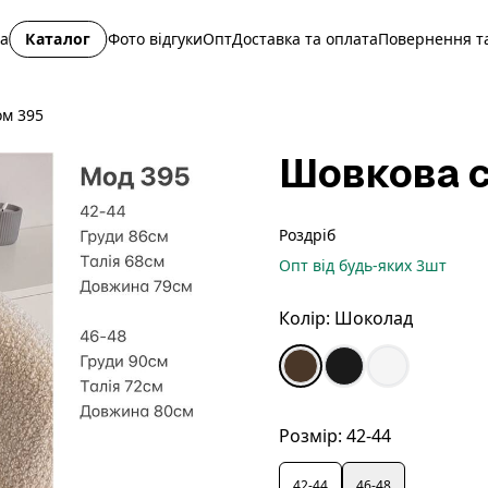
на
Каталог
Фото відгуки
Опт
Доставка та оплата
Повернення та
ом 395
Шовкова с
Роздріб
Опт
від будь-яких
3
шт
Колір:
Шоколад
Розмір:
42-44
42-44
46-48