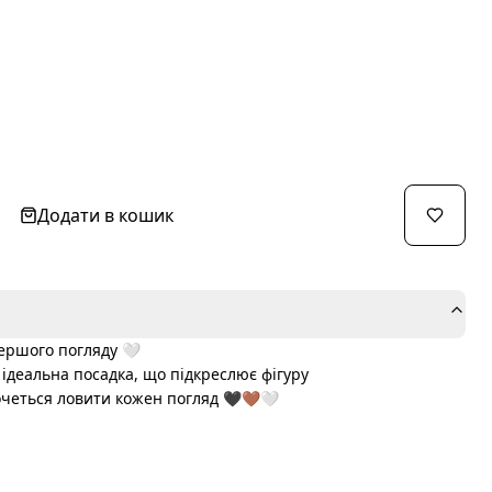
Додати в кошик
першого погляду 🤍
ідеальна посадка, що підкреслює фігуру
хочеться ловити кожен погляд 🖤🤎🤍