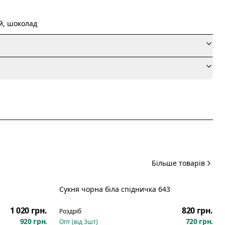
й, шоколад
я
Більше товарів
Сукня чорна біла спідничка 643
Новинка
1 020 грн.
820 грн.
Роздріб
920 грн.
720 грн.
Опт (від
3
шт)