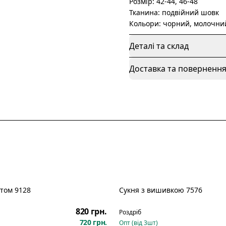
Розмір: 42-44, 46-48
Тканина: подвійний шовк
Кольори: чорний, молочни
Деталі та склад
Доставка та поверненн
етом 9128
Сукня з вишивкою 7576
Новинка
820 грн.
Роздріб
720 грн.
Опт (від
3
шт)