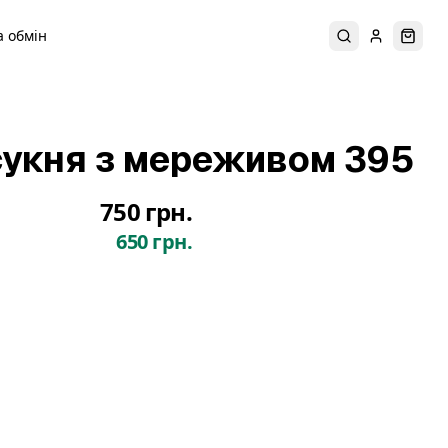
 обмін
Пошук
Увійти
Коши
укня з мереживом 395
750 грн.
650 грн.