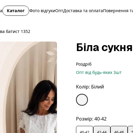
на
Каталог
Фото відгуки
Опт
Доставка та оплата
Повернення та
ва батист 1352
Біла сукн
Роздріб
Опт
від будь-яких
3
шт
Колір:
Білий
Розмір:
40-42
40-42
42-44
46-48