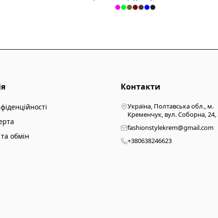
ія
Контакти
Україна, Полтавська обл., м.
нфіденційності
Кременчук, вул. Соборна, 24,
ерта
fashionstylekrem@gmail.com
та обмін
+380638246623