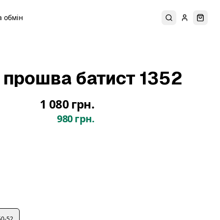
 обмін
Пошук
Увійти
Коши
я прошва батист 1352
1 080 грн.
980 грн.
50-52