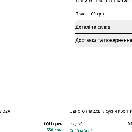
Тканина : прошва + батист
Пояс : 100 грн
Деталі та склад
Доставка та поверненн
а 324
Однотонна довга сукня креп 1
650 грн.
5
Роздріб
550 грн.
Опт (від
3
шт)