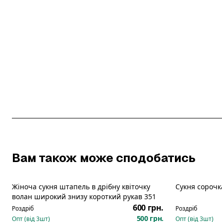
Вам також може сподобатись
Жіноча сукня штапель в дрібну квіточку
Сукня сорочк
волан широкий знизу короткий рукав 351
600 грн.
Роздріб
Роздріб
500 грн.
Опт (від
3
шт)
Опт (від
3
шт)