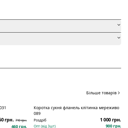
я
Більше товарів
031
Коротка сукня фланель клітинка мереживо
Розпродаж
089
60 грн.
1 000 грн.
Роздріб
710 грн.
900 грн.
460 грн.
Опт (від
3
шт)