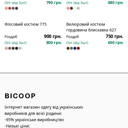
790 грн.
880 грн.
Опт (від
3
шт)
Опт (від
3
шт)
Флісовий костюм 775
Велюровий костюм
Новинка
Новинка
гордовина блискавка 627
900 грн.
750 грн.
Роздріб
Роздріб
800 грн.
650 грн.
Опт (від
3
шт)
Опт (від
3
шт)
BICOOP
Інтернет магазин одягу від українських
виробників для всієї родини:
-95% українське виробництво
-Низькі ціни: