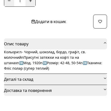
1
Додати в кошик
Опис товару
Кольори:n- Чорний, шоколад, бордо, графіт, св.
молочнийnПрисутні затяжки на кофті та на
штанахn➡️Мод. 1920n➡️Розмір: 42-48, 50-54n➡️Тканина:
Фліс полар (супер теплий)
Деталі та склад
Доставка та повернення