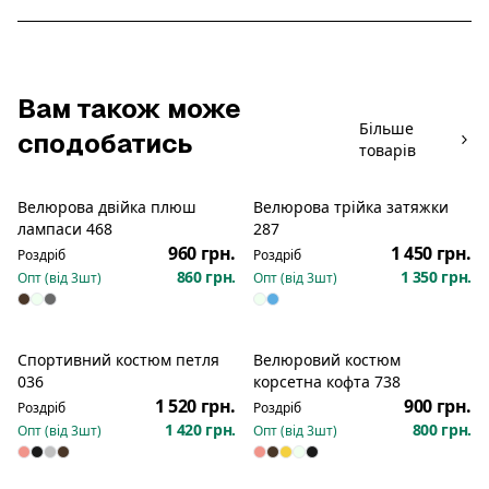
Вам також може
Більше
сподобатись
товарів
Велюрова двійка плюш
Велюрова трійка затяжки
Новинка
Новинка
лампаси 468
287
960 грн.
1 450 грн.
Роздріб
Роздріб
860 грн.
1 350 грн.
Опт (від
3
шт)
Опт (від
3
шт)
Спортивний костюм петля
Велюровий костюм
Новинка
Новинка
036
корсетна кофта 738
1 520 грн.
900 грн.
Роздріб
Роздріб
1 420 грн.
800 грн.
Опт (від
3
шт)
Опт (від
3
шт)