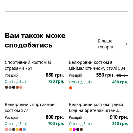
Вам також може
Більше
сподобатись
товарів
Спортивний костюм зі
Велюровий костюм в
Новинка
Розпродаж
стразами 761
мінімалістичному стилі 534
880 грн.
550 грн.
Роздріб
Роздріб
800 грн.
780 грн.
Опт (від
3
шт)
450 грн.
Опт (від
3
шт)
Велюровий спортивний
Велюровий костюм трійка
Новинка
костюм 377
боді на бретелях штани
кофтина на блискавці з
800 грн.
910 грн.
Роздріб
Роздріб
капюшоном 1298
700 грн.
810 грн.
Опт (від
3
шт)
Опт (від
3
шт)