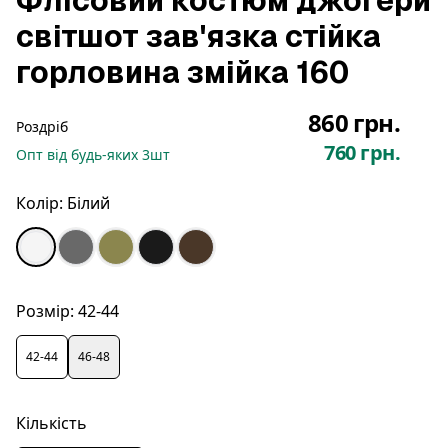
Флісовий костюм джогери
світшот зав'язка стійка
горловина змійка 160
860 грн.
Роздріб
760 грн.
Опт
від будь-яких
3
шт
Колір:
Білий
Розмір:
42-44
42-44
46-48
Кількість