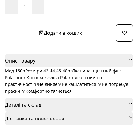
1
Додати в кошик
Опис товару
Мод.160nРозміри 42-44,46-48nnТканина: щільний фліс
РоlarnnnnКостюм з фліса РolarnІдеальний по
практичностіn•Не линяєn•Не кашлатиться n•Не потребує
праски n•Комфортно тягнеться
Деталі та склад
Доставка та повернення