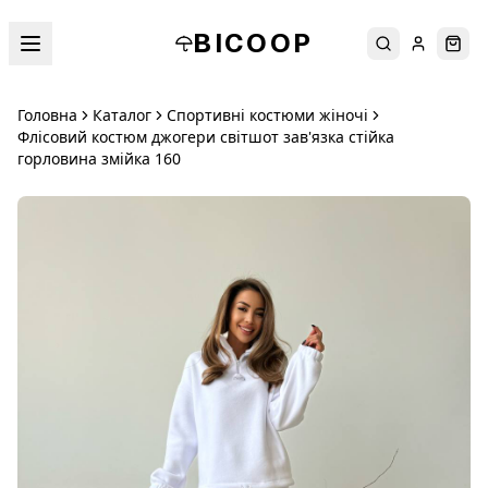
BICOOP
Пошук
Увійти
Кош
Головна
Каталог
Спортивні костюми жіночі
Флісовий костюм джогери світшот зав'язка стійка
горловина змійка 160