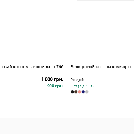
юовий костюм з вишивкою 766
Велюровий костюм комфортна
Новинка
1 000 грн.
Роздріб
900 грн.
Опт (від
3
шт)