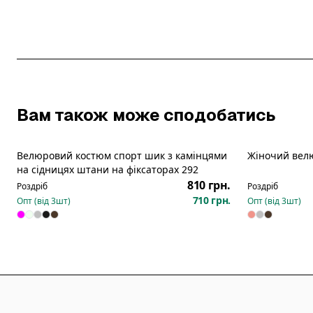
Вам також може сподобатись
Велюровий костюм спорт шик з камінцями
Жіночий вел
на сідницях штани на фіксаторах 292
810 грн.
Роздріб
Роздріб
710 грн.
Опт (від
3
шт)
Опт (від
3
шт)