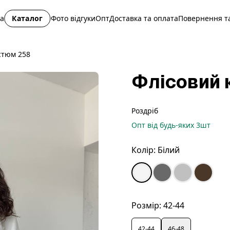
на
Каталог
Фото відгуки
Опт
Доставка та оплата
Повернення та
стюм 258
Флісовий 
Роздріб
Опт
від будь-яких
3
шт
Колір:
Білий
Розмір:
42-44
42-44
46-48