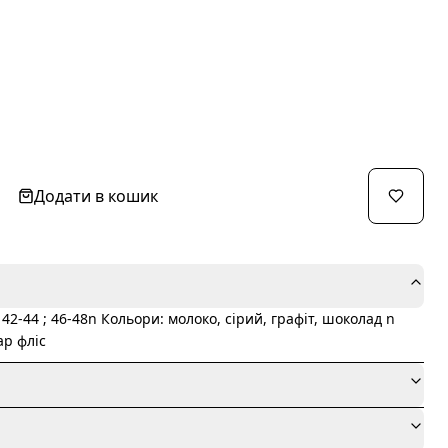
Додати в кошик
42-44 ; 46-48n Кольори: молоко, сірий, графіт, шоколад n
ар фліс
я