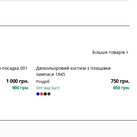
Більше товарів
 посадка 001
Двокольоровий костюм з плащівки
лампаси 1845
1 000 грн.
750 грн.
Роздріб
900 грн.
650 грн.
Опт (від
3
шт)