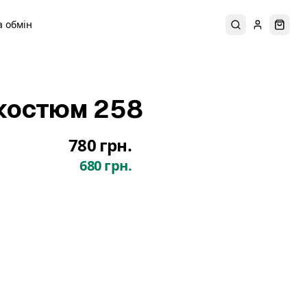
 обмін
Пошук
Увійти
Коши
костюм 258
780 грн.
680 грн.