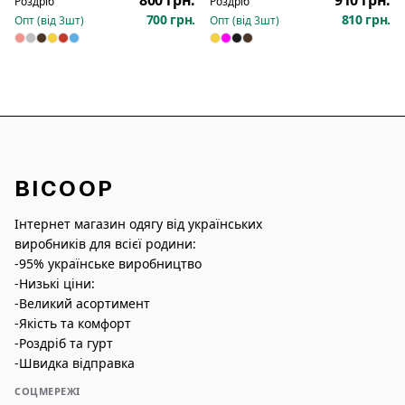
Роздріб
Роздріб
капюшоном 1298
700 грн.
810 грн.
Опт (від
3
шт)
Опт (від
3
шт)
BICOOP
Інтернет магазин одягу від українських
виробників для всієї родини:
-95% українське виробництво
-Низькі ціни:
-Великий асортимент
-Якість та комфорт
-Роздріб та гурт
-Швидка відправка
СОЦМЕРЕЖІ