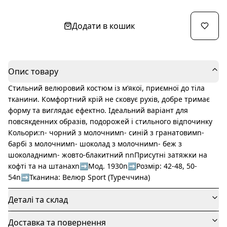
Додати в кошик
Опис товару
Стильний велюровий костюм із м’якої, приємної до тіла
тканини. Комфортний крій не сковує рухів, добре тримає
форму та виглядає ефектно. Ідеальний варіант для
повсякденних образів, подорожей і стильного відпочинку
Кольори:n- чорний з молочнимn- синій з гранатовимn-
барбі з молочнимn- шоколад з молочнимn- беж з
шоколаднимn- жовто-блакитний nnПрисутні затяжки на
кофті та на штанахn➡️Мод. 1930n➡️Розмір: 42-48, 50-
54n➡️Тканина: Велюр Sport (Туреччина)
Деталі та склад
Доставка та повернення