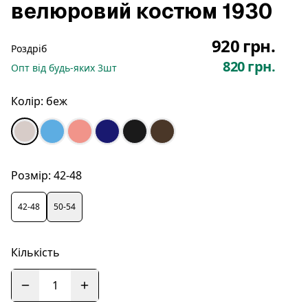
велюровий костюм 1930
920 грн.
Роздріб
820 грн.
Опт
від будь-яких
3
шт
Колір:
беж
Розмір:
42-48
42-48
50-54
Кількість
1