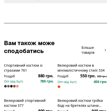
Вам також може
Більше
сподобатись
товарів
Спортивний костюм зі
Велюровий костюм в
Новинка
Розпродаж
стразами 761
мінімалістичному стилі 534
880 грн.
550 грн.
Роздріб
Роздріб
800 грн.
780 грн.
Опт (від
3
шт)
450 грн.
Опт (від
3
шт)
Велюровий спортивний
Велюровий костюм трійка
Новинка
костюм 377
боді на бретелях штани
кофтина на блискавці з
800 грн.
910 грн.