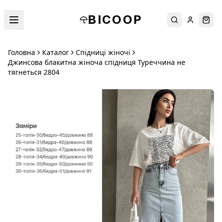
BICOOP
Пошук
Увійти
Кош
Головна
Каталог
Спідниці жіночі
Джинсова блакитна жіноча спідниця Туреччина не
тягнеться 2804