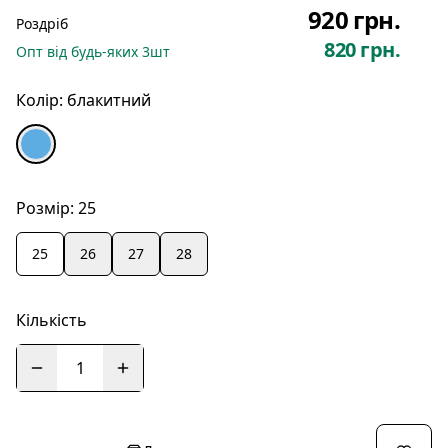
920 грн.
Роздріб
820 грн.
Опт
від будь-яких
3
шт
Колір:
блакитний
Розмір:
25
25
26
27
28
Кількість
1