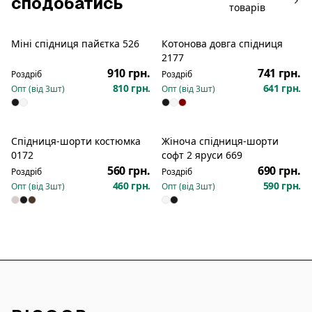
сподобатись
товарів
Міні спідниця пайєтка 526
Котонова довга спідниця
Новинка
Новинка
2177
910 грн.
741 грн.
Роздріб
Роздріб
810 грн.
641 грн.
Опт (від
3
шт)
Опт (від
3
шт)
Спідниця-шорти костюмка
Жіноча спідниця-шорти
0172
софт 2 яруси 669
560 грн.
690 грн.
Роздріб
Роздріб
460 грн.
590 грн.
Опт (від
3
шт)
Опт (від
3
шт)