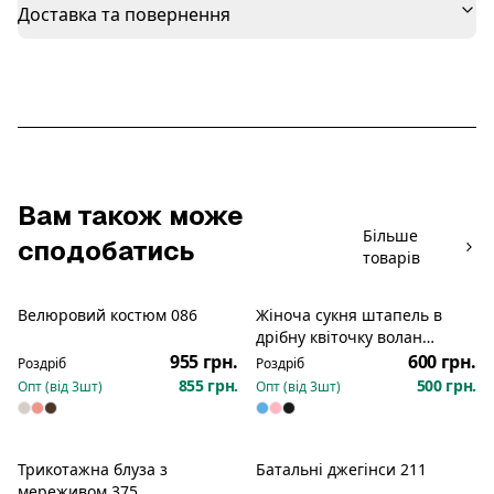
Доставка та повернення
Вам також може
Більше
сподобатись
товарів
Велюровий костюм 086
Жіноча сукня штапель в
дрібну квіточку волан
широкий знизу короткий
955 грн.
600 грн.
Роздріб
Роздріб
рукав 351
855 грн.
500 грн.
Опт (від
3
шт)
Опт (від
3
шт)
Трикотажна блуза з
Батальні джегінси 211
мереживом 375