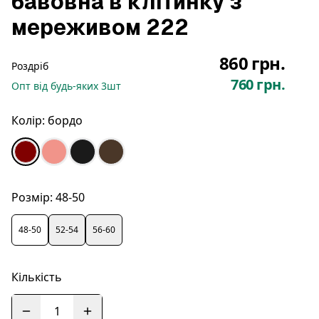
бавовна в клітинку з
мереживом 222
860 грн.
Роздріб
760 грн.
Опт
від будь-яких
3
шт
Колір:
бордо
Розмір:
48-50
48-50
52-54
56-60
Кількість
1