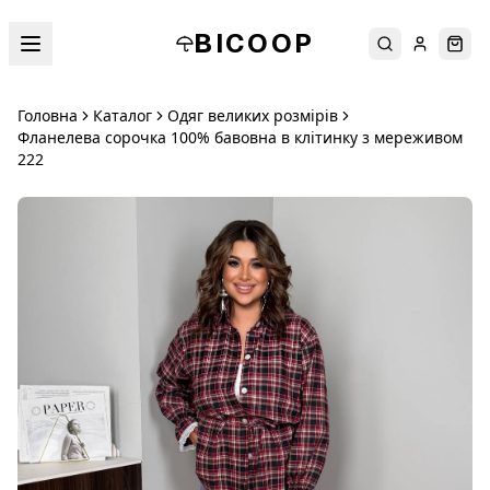
BICOOP
Пошук
Увійти
Кош
Головна
Каталог
Одяг великих розмірів
Фланелева сорочка 100% бавовна в клітинку з мереживом
222