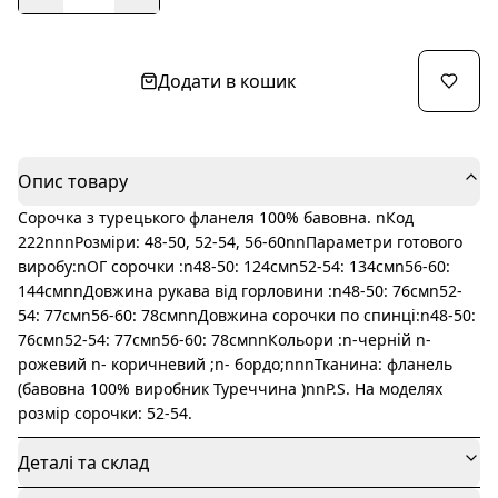
Додати в кошик
Опис товару
Сорочка з турецького фланеля 100% бавовна. nКод
222nnnРозміри: 48-50, 52-54, 56-60nnПараметри готового
виробу:nОГ сорочки :n48-50: 124смn52-54: 134смn56-60:
144смnnДовжина рукава від горловини :n48-50: 76смn52-
54: 77смn56-60: 78смnnДовжина сорочки по спинці:n48-50:
76смn52-54: 77смn56-60: 78смnnКольори :n-черній n-
рожевий n- коричневий ;n- бордо;nnnТканина: фланель
(бавовна 100% виробник Туреччина )nnP.S. На моделях
розмір сорочки: 52-54.
Деталі та склад