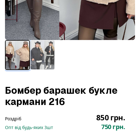
Бомбер барашек букле
кармани 216
850 грн.
Роздріб
750 грн.
Опт
від будь-яких
3
шт