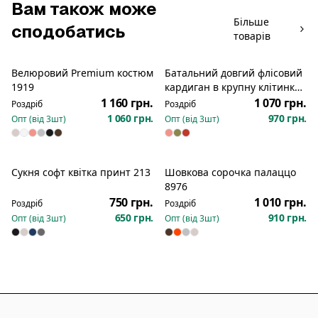
Вам також може
Більше
сподобатись
товарів
Велюровий Premium костюм
Батальний довгий флісовий
1919
кардиган в крупну клітинку
з капюшоном на кнопках
1 160 грн.
1 070 грн.
Роздріб
Роздріб
1211
1 060 грн.
970 грн.
Опт (від
3
шт)
Опт (від
3
шт)
Сукня софт квітка принт 213
Шовкова сорочка палаццо
Новинка
Новинка
8976
750 грн.
1 010 грн.
Роздріб
Роздріб
650 грн.
910 грн.
Опт (від
3
шт)
Опт (від
3
шт)