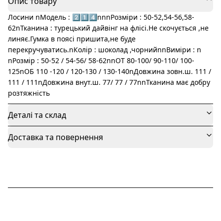
Опис товару
Лосини nМодель : 2️⃣1️⃣4️⃣nnnРозміри : 50-52,54-56,58-
62nТканина : турецький дайвінг на флісі.Не скочується ,не
линяє.Гумка в поясі пришита,не буде
перекручуватись.nКолір : шоколад ,чорнийnnВиміри : n
nРозмір : 50-52 / 54-56/ 58-62nnОТ 80-100/ 90-110/ 100-
125nОБ 110 -120 / 120-130 / 130-140nДовжина зовн.ш. 111 /
111 / 111nДовжина внут.ш. 77/ 77 / 77nnТканина має добру
розтяжність
Деталі та склад
Доставка та повернення