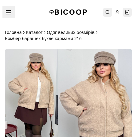
BICOOP
Пошук
Увійти
Кош
Головна
Каталог
Одяг великих розмірів
Бомбер барашек букле кармани 216